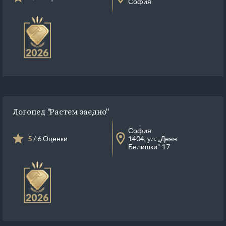
София
Логопед "Растем заедно"
София
5
/ 6 Оценки
1404, ул. „Деян
Белишки“ 17