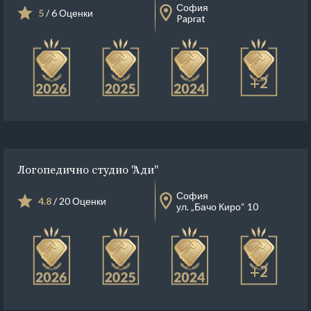
София
5
/ 6 Оценки
Paprat
+2
Логопедично студио "Ади"
София
4.8
/ 20 Оценки
ул. „Бачо Киро“ 10
+2