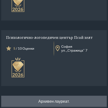
Психологично-логопедичен център Псай хелт
София
5
/ 10 Оценки
ул. „Стражица“ 7
Архивен лауреат.