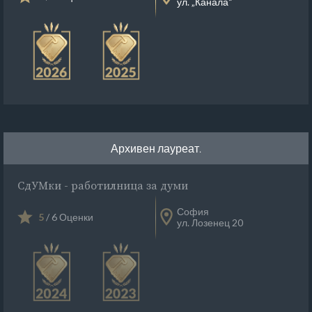
ул. „Канала“
Архивен лауреат.
СдУМки - работилница за думи
София
5
/ 6 Оценки
ул. Лозенец 20