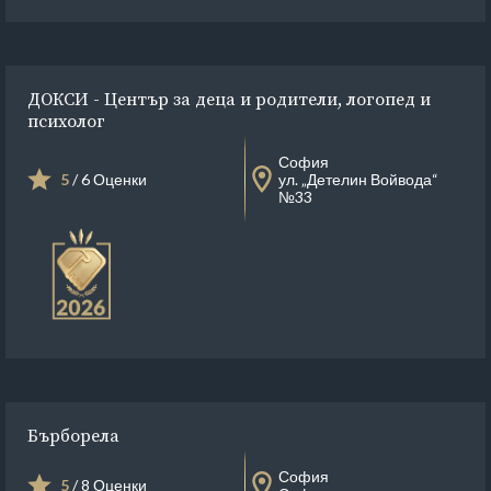
ДОКСИ - Център за деца и родители, логопед и
психолог
София
5
/ 6 Оценки
ул. „Детелин Войвода“
№33
Бърборела
София
5
/ 8 Оценки