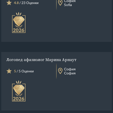
София
4.8
/ 23 Оценки
Sofia
Логопед афазиолог Марина Арнаут
София
5
/ 5 Оценки
София