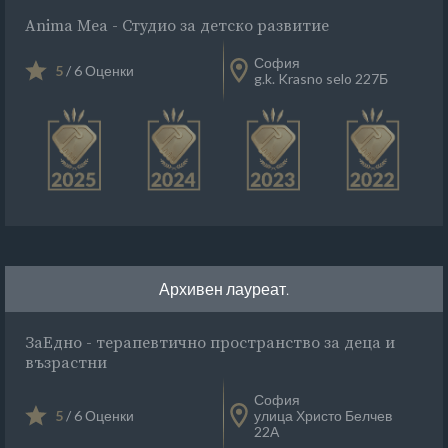
Anima Mea - Студио за детско развитие
София
5
/ 6 Оценки
g.k. Krasno selo 227Б
Архивен лауреат.
ЗаЕдно - терапевтично пространство за деца и
възрастни
София
5
/ 6 Оценки
улица Христо Белчев
22А