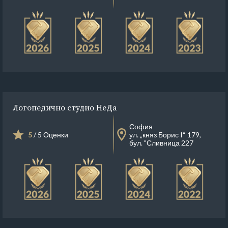
Логопедично студио НеДа
София
5
/ 5 Оценки
ул. „княз Борис I“ 179,
бул. "Сливница 227