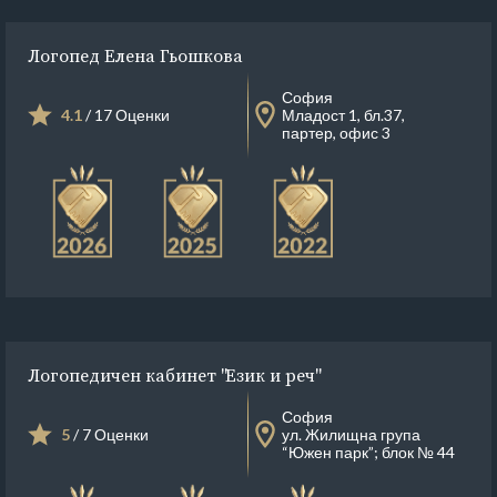
Логопед Елена Гьошкова
София
4.1
/ 17 Оценки
Младост 1, бл.37,
партер, офис 3
Логопедичен кабинет "Език и реч"
София
5
/ 7 Оценки
ул. Жилищна група
“Южен парк”; блок № 44