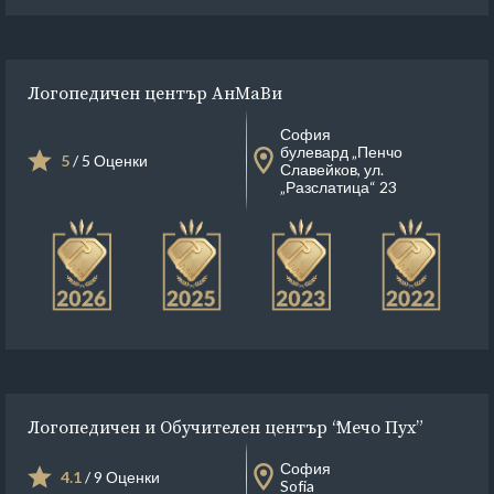
Логопедичен център АнМаВи
София
булевард „Пенчо
5
/ 5 Оценки
Славейков, ул.
„Разслатица“ 23
Логопедичен и Обучителен център “Мечо Пух”
София
4.1
/ 9 Оценки
Sofia