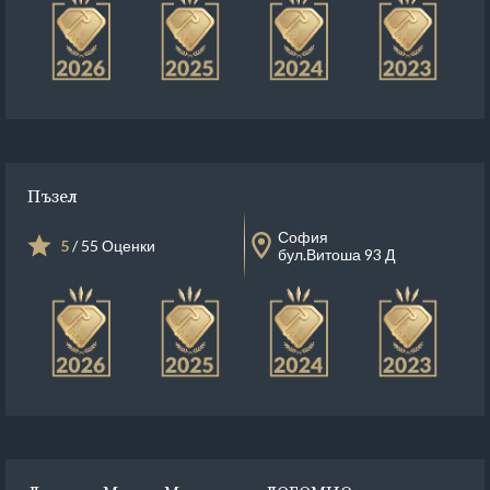
Пъзел
София
5
/ 55 Оценки
бул.Витоша 93 Д