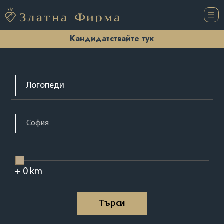
Кандидатствайте тук
+
0
km
Tърси