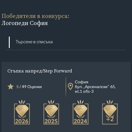
Победители в конкурса:
Логопеди София
Стъпка напред/Step Forward
София
5
/ 49 Оценки
бул. „Арсеналски“ 65,
et.1 ofis-3
+2