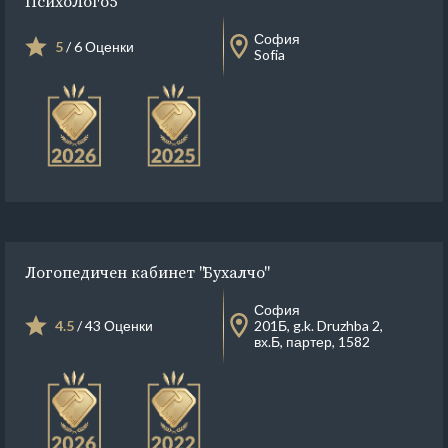
ПсихоЛого5
София
5
/ 6 Оценки
Sofia
Логопедичен кабинет "Бухалчо"
София
4.5
/ 43 Оценки
201Б, g.k. Druzhba 2,
вх.Б, партер, 1582