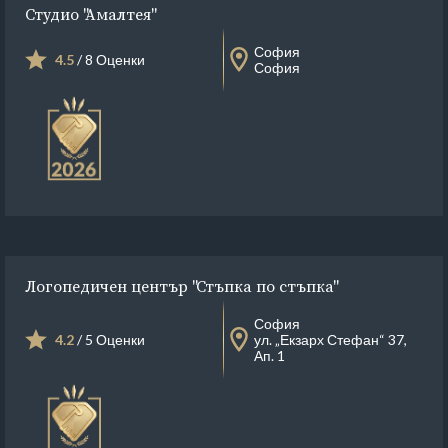
Студио "Амалтея"
София
4.5
/ 8 Оценки
София
Логопедичен център "Стъпка по стъпка"
София
4.2
/ 5 Оценки
ул. „Екзарх Стефан“ 37,
Ап. 1