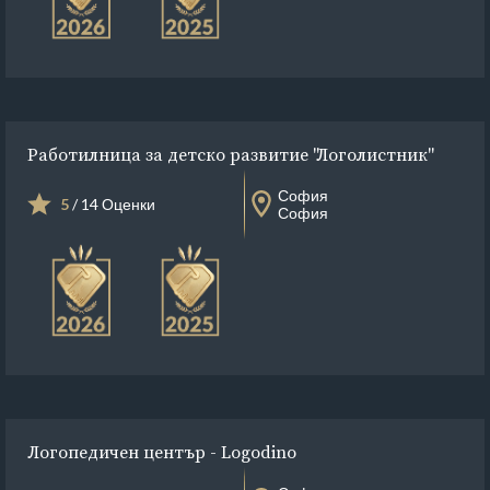
Работилница за детско развитие "Логолистник"
София
5
/ 14 Оценки
София
Логопедичeн център - Logodino