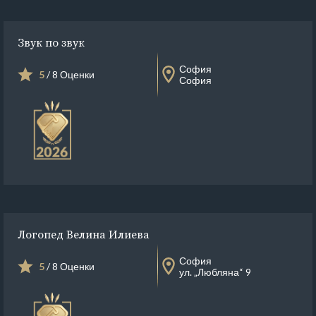
Звук по звук
София
5
/ 8 Оценки
София
Логопед Велина Илиева
София
5
/ 8 Оценки
ул. „Любляна“ 9