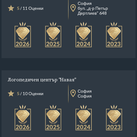
София
5
/ 11 Оценки
бул. „д-р Петър
Дертлиев“ 648
Логопедичен център "Навая"
София
5
/ 10 Оценки
София