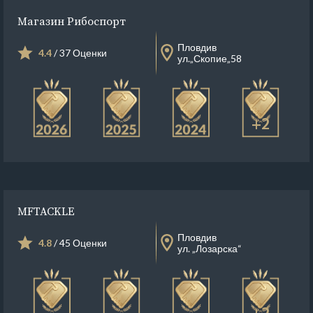
Магазин Рибоспорт
Пловдив
4.4
/ 37 Оценки
ул.„Скопие„58
+2
MFTACKLE
Пловдив
4.8
/ 45 Оценки
ул. „Лозарска“