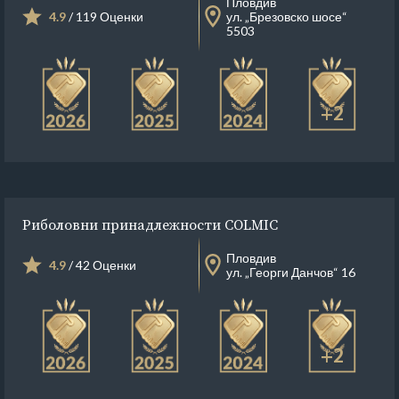
Пловдив
4.9
/ 119 Оценки
ул. „Брезовско шосе“
5503
+2
Риболовни принадлежности COLMIC
Пловдив
4.9
/ 42 Оценки
ул. „Георги Данчов“ 16
+2