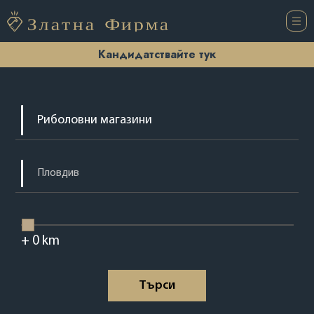
Кандидатствайте тук
+
0
km
Tърси