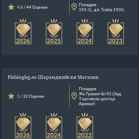
Пловдив
4.8
/ 44 Оценки
193-G,, g.k Trakia 193G
Fishingbg.eu Шаранджийски Магазин
Пловдив
Жк.Тракия бл.92 (Зад
5
/ 32 Оценки
Търговски център
Аримаг)