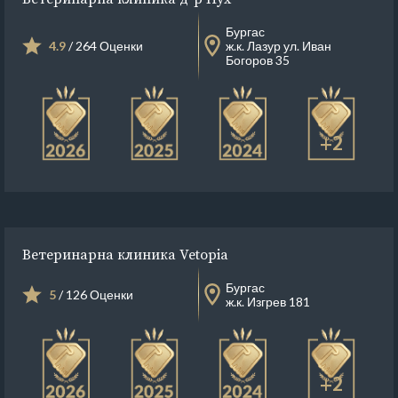
Бургас
4.9
/ 264 Оценки
ж.к. Лазур ул. Иван
Богоров 35
+2
Ветеринарна клиника Vetopia
Бургас
5
/ 126 Оценки
ж.к. Изгрев 181
+2