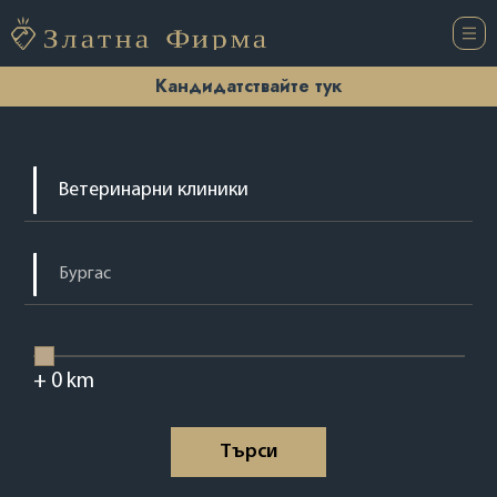
Кандидатствайте тук
+
0
km
Tърси