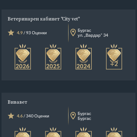
Ветеринарен кабинет "City vet"
Бургас
4.9
/ 93 Оценки
ул. „Вардар“ 34
+2
Вивавет
Бургас
4.6
/ 340 Оценки
Бургас