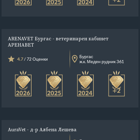
ARENAVET Бургас - ветеринарен кабинет
АРЕНАВЕТ
Бургас
4.7
/ 72 Оценки
ж.к. Меден рудник 361
+2
AuraVet - д-р Албена Лешева