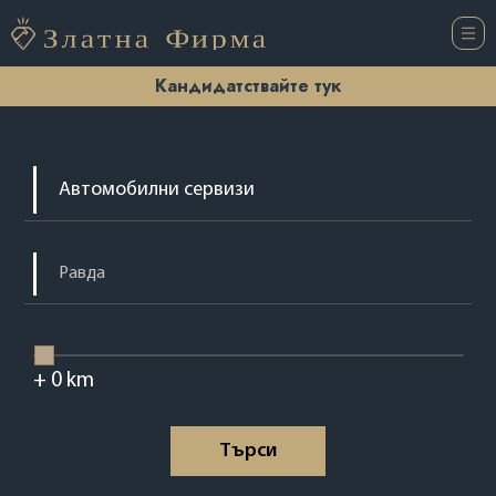
Кандидатствайте тук
+
0
km
Tърси