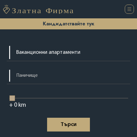
Кандидатствайте тук
+
0
km
Tърси