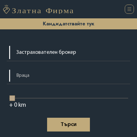
Кандидатствайте тук
+
0
km
Tърси