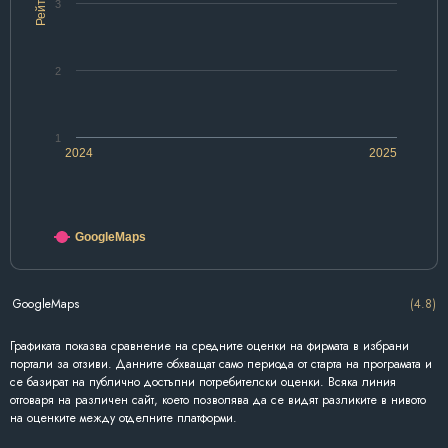
Рейтинг
3
2
1
2024
2025
GoogleMaps
GoogleMaps
(4.8)
Графиката показва сравнение на средните оценки на фирмата в избрани
портали за отзиви. Данните обхващат само периода от старта на програмата и
се базират на публично достъпни потребителски оценки. Всяка линия
отговаря на различен сайт, което позволява да се видят разликите в нивото
на оценките между отделните платформи.