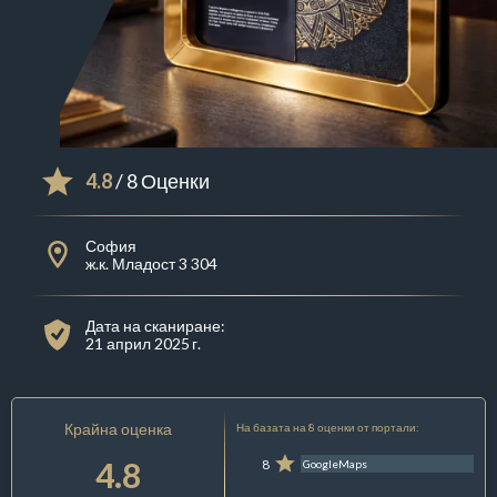
4.8
/ 8 Оценки
София
ж.к. Младост 3 304
Дата на сканиране:
21 април 2025 г.
Крайна оценка
На базата на 8 оценки от портали:
4.8
8
GoogleMaps