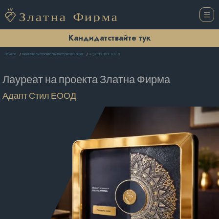
Кандидатствайте тук
Адапт Стил ЕООД
Начало
Магазини за строителни материали София
Лауреат на проекта
Златна Фирма
Адапт Стил ЕООД