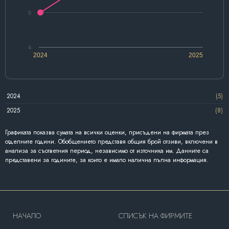
5
4
2024
2025
2024
(5)
2025
(8)
Графиката показва сумата на всички оценки, присъдени на фирмата през
отделните години. Обобщението представя общия брой отзиви, включени в
анализа за съответния период, независимо от източника им. Данните са
представени за годините, за които е имало налична пълна информация.
HAЧАЛО
СПИСЪК НА ФИРМИТЕ