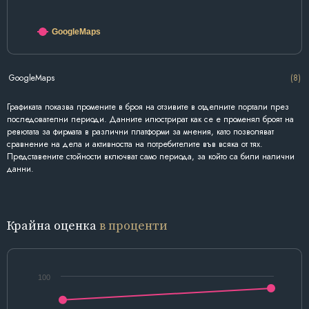
GoogleMaps
GoogleMaps
(8)
Графиката показва промените в броя на отзивите в отделните портали през
последователни периоди. Данните илюстрират как се е променял броят на
ревютата за фирмата в различни платформи за мнения, като позволяват
сравнение на дела и активността на потребителите във всяка от тях.
Представените стойности включват само периода, за който са били налични
данни.
Крайна оценка
в проценти
100