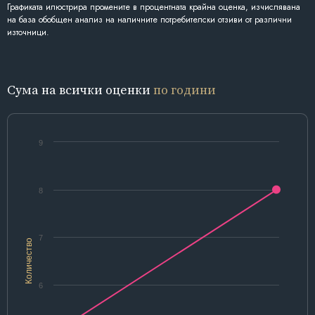
Графиката илюстрира промените в процентната крайна оценка, изчислявана
на база обобщен анализ на наличните потребителски отзиви от различни
източници.
Сума на всички оценки
по години
9
8
7
Количество
6