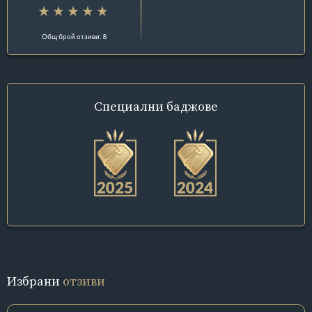
Общ брой отзиви: 8
Специални
баджове
Избрани
отзиви