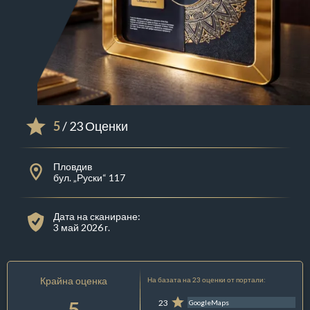
5
/ 23 Оценки
Пловдив
бул. „Руски“ 117
Дата на сканиране:
3 май 2026 г.
Крайна оценка
На базата на 23 оценки от портали:
5
23
GoogleMaps