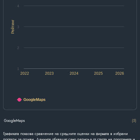
4
Рейтинг
3
2
1
2022
2023
2024
2025
2026
GoogleMaps
GoogleMaps
(5)
Графиката показва сравнение на средните оценки на фирмата в избрани
портали за отзиви. Данните обхващат само периода от старта на програмата и