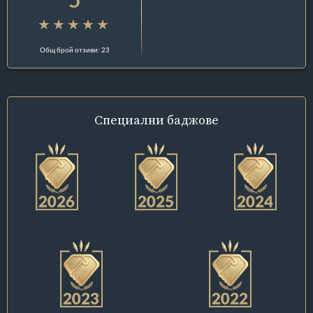
Общ брой отзиви: 23
Специални
баджове