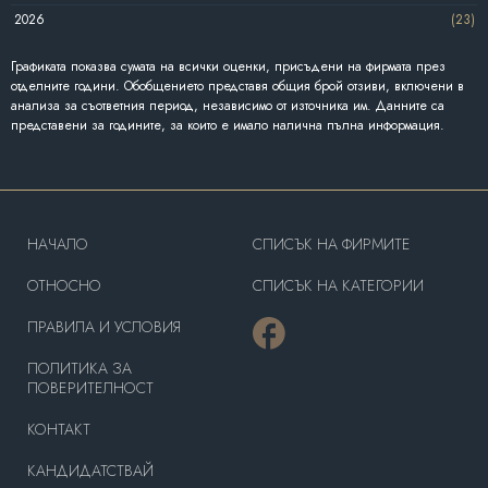
2026
(23)
Графиката показва сумата на всички оценки, присъдени на фирмата през
отделните години. Обобщението представя общия брой отзиви, включени в
анализа за съответния период, независимо от източника им. Данните са
представени за годините, за които е имало налична пълна информация.
HAЧАЛО
СПИСЪК НА ФИРМИТЕ
OТНОСНО
СПИСЪК НА КАТЕГОРИИ
ПРАВИЛА И УСЛОВИЯ
ПОЛИТИКА ЗА
ПОВЕРИТЕЛНОСТ
КОНТАКТ
КАНДИДАТСТВАЙ