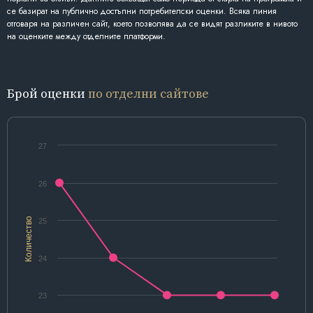
се базират на публично достъпни потребителски оценки. Всяка линия
отговаря на различен сайт, което позволява да се видят разликите в нивото
на оценките между отделните платформи.
Брой оценки
по отделни сайтове
27
26
Количество
25
24
23