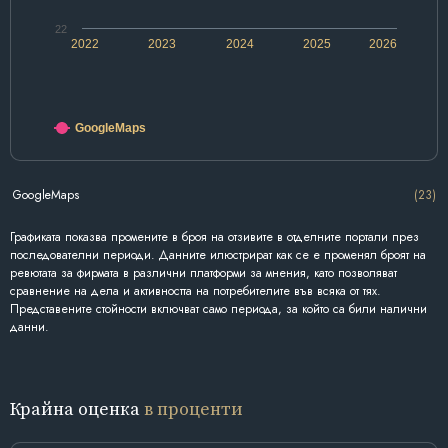
22
2022
2023
2024
2025
2026
GoogleMaps
GoogleMaps
(23)
Графиката показва промените в броя на отзивите в отделните портали през
последователни периоди. Данните илюстрират как се е променял броят на
ревютата за фирмата в различни платформи за мнения, като позволяват
сравнение на дела и активността на потребителите във всяка от тях.
Представените стойности включват само периода, за който са били налични
данни.
Крайна оценка
в проценти