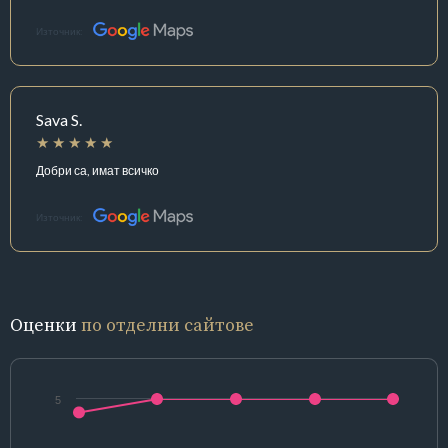
Източник:
Sava S.
Добри са, имат всичко
Източник:
Оценки
по отделни сайтове
5