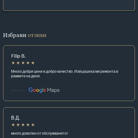
Избрани
отзиви
Filip B.
Много добри цени и добро качество. Извършиха ми ремонта в
рамките на деня.
Източник:
В Д.
много доволен от обслужването!