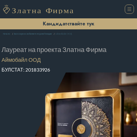
Кандидатствайте тук
Аймобайл ООД
Начало
Аксесоари за мобилни телефони Пловдив
Лауреат на проекта
Златна Фирма
Аймобайл ООД
БУЛСТАТ:
201833926