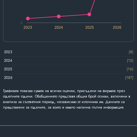
0
2023
2024
2025
2026
2023
(8)
2024
(12)
2025
(16)
2026
(187)
Графиката показва сумата на всички оценки, присъдени на фирмата през
отделните години. Обобщението представя общия брой отзиви, включени в
анализа за съответния период, независимо от източника им. Данните са
представени за годините, за които е имало налична пълна информация.