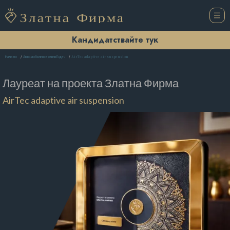
Кандидатствайте тук
AirTec adaptive air suspension
Начало
Автомобилни сервизи Годеч
Лауреат на проекта
Златна Фирма
AirTec adaptive air suspension