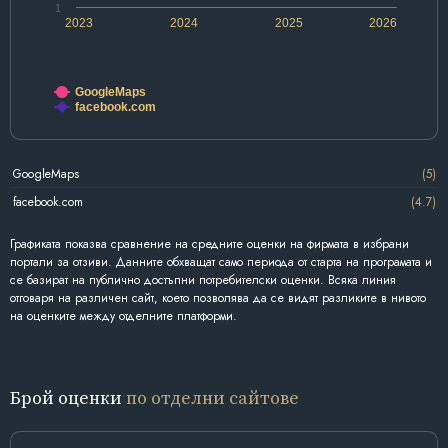
1
2023
2024
2025
2026
GoogleMaps
facebook.com
GoogleMaps
(5)
facebook.com
(4.7)
Графиката показва сравнение на средните оценки на фирмата в избрани
портали за отзиви. Данните обхващат само периода от старта на програмата и
се базират на публично достъпни потребителски оценки. Всяка линия
отговаря на различен сайт, което позволява да се видят разликите в нивото
на оценките между отделните платформи.
Брой оценки
по отделни сайтове