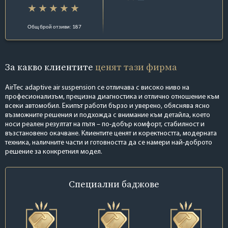
Общ брой отзиви: 187
За какво клиентите
ценят тази фирма
AirTec adaptive air suspension се отличава с високо ниво на
професионализъм, прецизна диагностика и отлично отношение към
всеки автомобил. Екипът работи бързо и уверено, обяснява ясно
възможните решения и подхожда с внимание към детайла, което
носи реален резултат на пътя – по-добър комфорт, стабилност и
възстановено окачване. Клиентите ценят и коректността, модерната
техника, наличните части и готовността да се намери най-доброто
решение за конкретния модел.
Специални
баджове