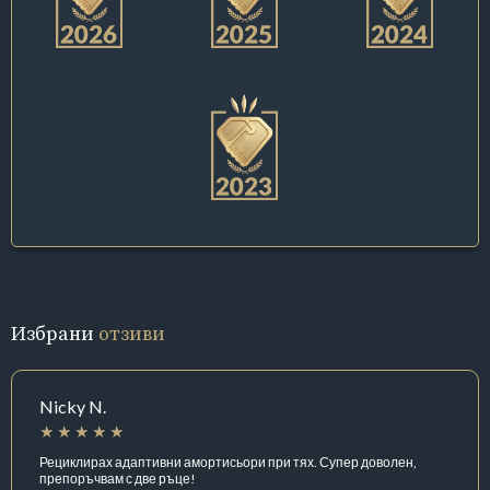
Избрани
отзиви
Nicky N.
Рециклирах адаптивни амортисьори при тях. Супер доволен,
препоръчвам с две ръце!