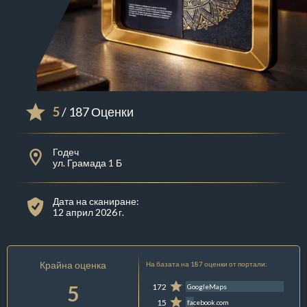
5
/ 187 Оценки
Годеч
ул. Грамада 1 Б
Дата на сканиране:
12 април 2026 г.
Крайна оценка
На базата на 187 оценки от портали:
5
172
GoogleMaps
15
facebook.com