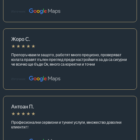
Източник:
Жоро С.
Препоръчвам ги защото, работят много прецизно, проверяват
колата правят пълен преглед преди настройките за да са сигурни
че всичко ще бъде Ок, много са коректни и точни
Източник:
Антоан П.
Професионални сервизни и тунинг услуги, множество доволни
клиенти!!