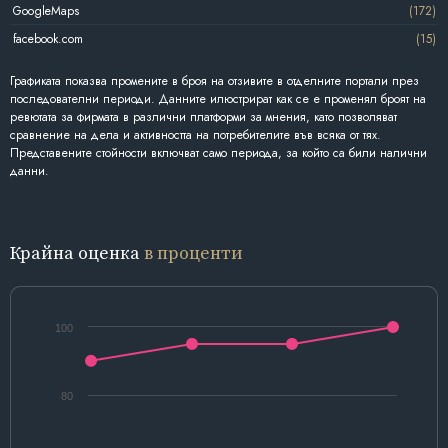
GoogleMaps
(172)
facebook.com
(15)
Графиката показва промените в броя на отзивите в отделните портали през
последователни периоди. Данните илюстрират как се е променял броят на
ревютата за фирмата в различни платформи за мнения, като позволяват
сравнение на дела и активността на потребителите във всяка от тях.
Представените стойности включват само периода, за който са били налични
данни.
Крайна оценка
в проценти
100
80