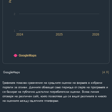
2
1
2024
2025
2026
GoogleMaps
GoogleMaps
(4.9)
Графиката показва сравнение на средните оценки на фирмата в избрани
портали за отзиви. Данните обхващат само периода от старта на програмата и
се базират на публично достъпни потребителски оценки. Всяка линия
отговаря на различен сайт, което позволява да се видят разликите в нивото
на оценките между отделните платформи.