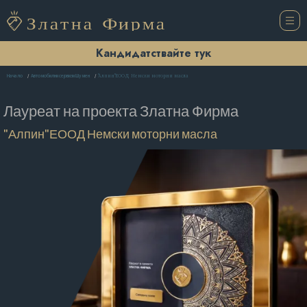
Кандидатствайте тук
"Алпин"ЕООД Немски моторни масла
Начало
Автомобилни сервизи Шумен
Лауреат на проекта
Златна Фирма
"Алпин"ЕООД Немски моторни масла