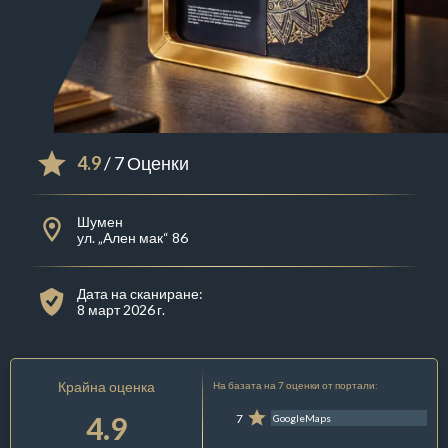
4.9
/ 7 Оценки
Шумен
ул. „Ален мак“ 86
Дата на сканиране:
8 март 2026 г.
Крайна оценка
На базата на 7 оценки от портали:
4.9
7
GoogleMaps