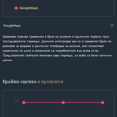
GoogleMaps
GoogleMaps
(7)
Графиката показва промените в броя на отзивите в отделните портали през
последователни периоди. Данните илюстрират как се е променял броят на
ревютата за фирмата в различни платформи за мнения, като позволяват
сравнение на дела и активността на потребителите във всяка от тях.
Представените стойности включват само периода, за който са били налични
данни.
Крайна оценка
в проценти
100