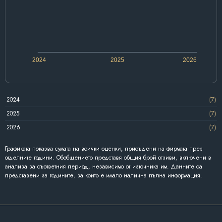
2024
2025
2026
2024
(7)
2025
(7)
2026
(7)
Графиката показва сумата на всички оценки, присъдени на фирмата през
отделните години. Обобщението представя общия брой отзиви, включени в
анализа за съответния период, независимо от източника им. Данните са
представени за годините, за които е имало налична пълна информация.