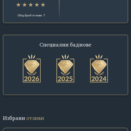
Общ брой отзиви: 7
Специални
баджове
Избрани
отзиви