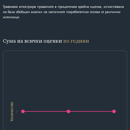
Графиката илюстрира промените в процентната крайна оценка, изчислявана
на база обобщен анализ на наличните потребителски отзиви от различни
източници.
Сума на всички оценки
по години
Количество
7