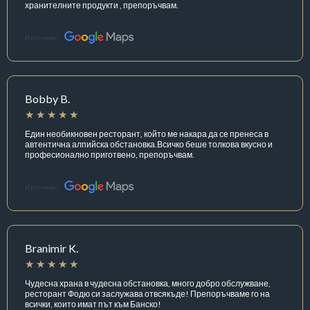
хранителните продукти , препоръчвам.
Източник:
Bobby B.
Един необикновен ресторант, който ме накара да се пренеса в
автентична алпийска обстановка.Всичко беше толкова вкусно и
професионално приготвено, препоръчвам.
Източник:
Branimir K.
Чудесна храна в чудесна обстановка, много добро обслужване,
ресторант Фодю си заслужава отвсякъде! Препоръчваме го на
всички, които имат път към Банско!