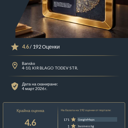
4.6
/ 192 Оценки
Bansko
4-10, KIR BLAGO TODEV STR.
Дата на сканиране:
4 март 2026 г.
Крайна оценка
На базата на 192 оценки от портали:
4.6
171
GoogleMaps
1
business.bg