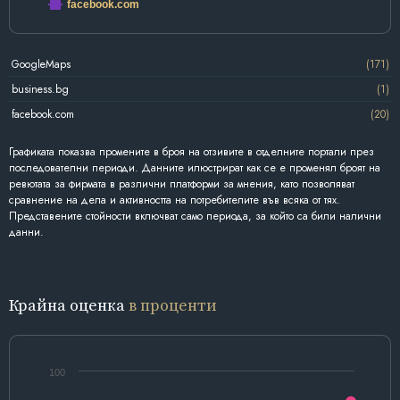
facebook.com
GoogleMaps
(171)
business.bg
(1)
facebook.com
(20)
Графиката показва промените в броя на отзивите в отделните портали през
последователни периоди. Данните илюстрират как се е променял броят на
ревютата за фирмата в различни платформи за мнения, като позволяват
сравнение на дела и активността на потребителите във всяка от тях.
Представените стойности включват само периода, за който са били налични
данни.
Крайна оценка
в проценти
100