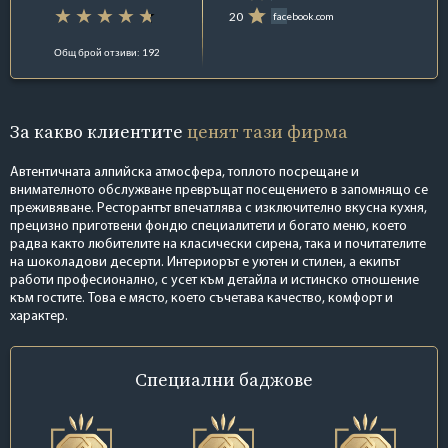
20
facebook.com
Общ брой отзиви: 192
За какво клиентите
ценят тази фирма
Автентичната алпийска атмосфера, топлото посрещане и
внимателното обслужване превръщат посещението в запомнящо се
преживяване. Ресторантът впечатлява с изключително вкусна кухня,
прецизно приготвени фондю специалитети и богато меню, което
радва както любителите на класически сирена, така и почитателите
на шоколадови десерти. Интериорът е уютен и стилен, а екипът
работи професионално, с усет към детайла и истинско отношение
към гостите. Това е място, което съчетава качество, комфорт и
характер.
Специални
баджове