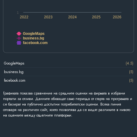
1
2022
2023
2024
2025
2026
GoogleMaps
business.bg
facebook.com
GoogleMaps
(4.5)
business.bg
(5)
facebook.com
(5)
Графиката показва сравнение на средните оценки на фирмата в избрани
портали за отзиви. Данните обхващат само периода от старта на програмата и
се базират на публично достъпни потребителски оценки. Всяка линия
отговаря на различен сайт, което позволява да се видят разликите в нивото
на оценките между отделните платформи.