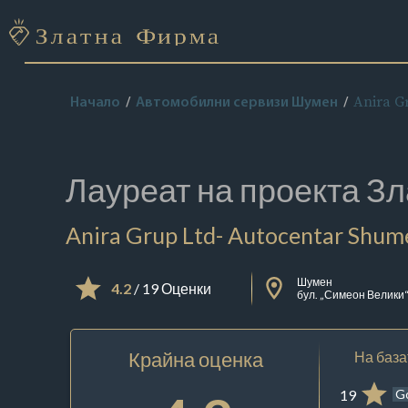
Anira G
Начало
Автомобилни сервизи Шумен
Лауреат на проекта
Зл
Anira Grup Ltd- Autocentar Shum
Шумен
4.2
/ 19 Оценки
бул. „Симеон Велики“
Крайна оценка
На база
19
G