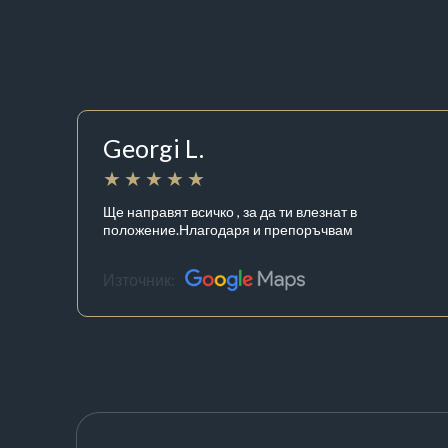
Georgi L.
Ще направят всичко , за да ти влезнат в
положение.Нлагодаря и препоръчвам
Източник: