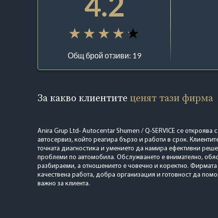
4.2
Общ брой отзиви: 19
За какво клиентите
ценят тази фирма
Anira Grup Ltd- Autocentar Shumen / Q-SERVICE се откроява
автосервиз, който реагира бързо и работи в срок. Клиентит
точната диагностика и умението да намира ефективни реш
проблеми по автомобила. Обслужването е внимателно, обяс
разбираеми, а отношението е човечно и коректно. Фирмата
качествена работа, добра организация и готовност да помогн
важно за клиента.