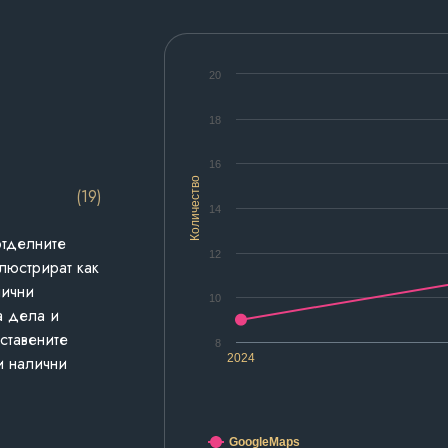
20
18
16
Количество
(19)
14
отделните
12
люстрират как
лични
10
а дела и
дставените
8
2024
и налични
GoogleMaps