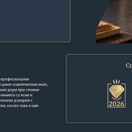
С
 с професионален
е ценят компетентния екип,
ения дори при сложни
ненията са ясни и
 печели доверие с
е, когато това е най-