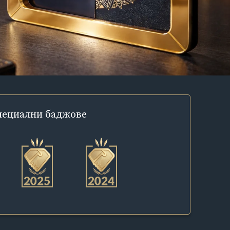
пециални
баджове