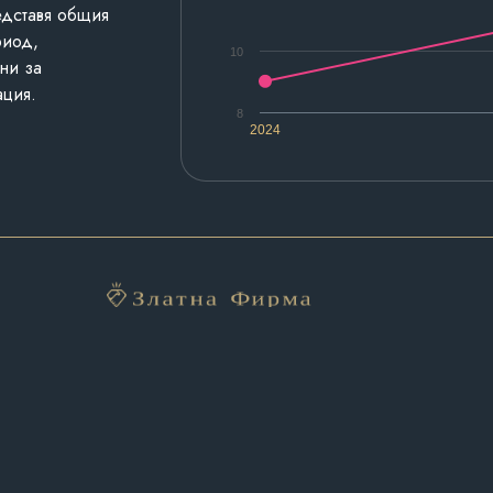
едставя общия
риод,
10
ни за
ация.
8
2024