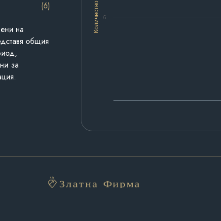
(6)
Количество
6
дени на
едставя общия
риод,
ни за
ация.