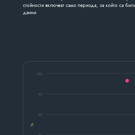
стойности включват само периода, за който са бил
данни.
100
80
60
%