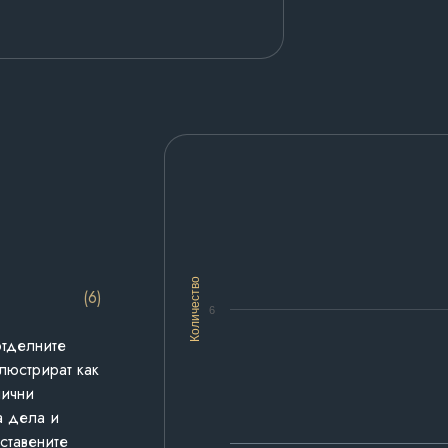
Количество
(6)
6
отделните
люстрират как
лични
а дела и
дставените