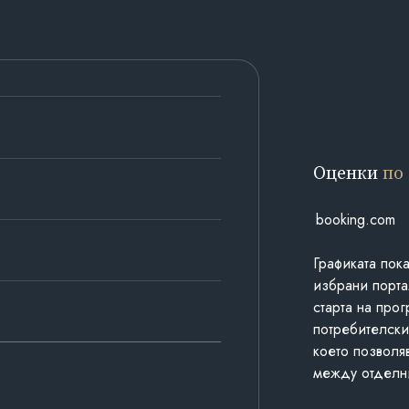
Оценки
по
booking.com
Графиката пок
избрани порта
старта на про
потребителски
което позволя
между отделн