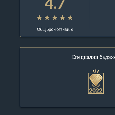
4.7
Общ брой отзиви: 6
Специални
баджо