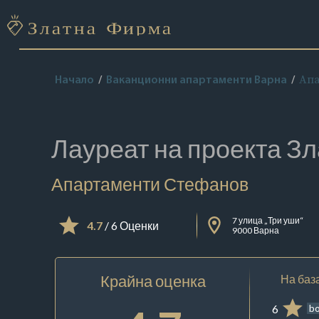
Апа
Начало
Ваканционни апартаменти Варна
Лауреат на проекта
Зл
Апартаменти Стефанов
7 улица „Три уши“
4.7
/ 6 Оценки
9000 Варна
Крайна оценка
На база
6
b