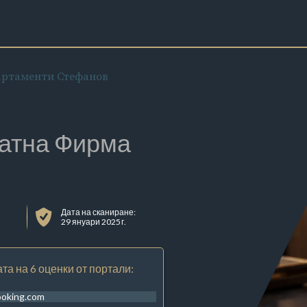
ртаменти Стефанов
атна Фирма
Дата на сканиране:
29 януари 2025 г.
та на 6 оценки от портали:
ooking.com