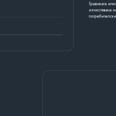
Графиката илю
изчислявана н
потребителски