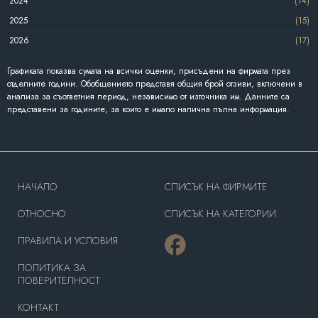
2024
(14)
2025
(15)
2026
(17)
Графиката показва сумата на всички оценки, присъдени на фирмата през
отделните години. Обобщението представя общия брой отзиви, включени в
анализа за съответния период, независимо от източника им. Данните са
представени за годините, за които е имало налична пълна информация.
HAЧАЛО
СПИСЪК НА ФИРМИТЕ
OТНОСНО
СПИСЪК НА КАТЕГОРИИ
ПРАВИЛА И УСЛОВИЯ
ПОЛИТИКА ЗА
ПОВЕРИТЕЛНОСТ
КОНТАКТ