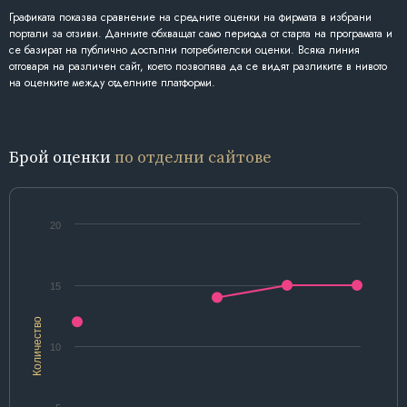
Графиката показва сравнение на средните оценки на фирмата в избрани
портали за отзиви. Данните обхващат само периода от старта на програмата и
се базират на публично достъпни потребителски оценки. Всяка линия
отговаря на различен сайт, което позволява да се видят разликите в нивото
на оценките между отделните платформи.
Брой оценки
по отделни сайтове
20
15
Количество
10