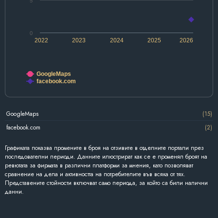
5
0
2022
2023
2024
2025
2026
GoogleMaps
facebook.com
GoogleMaps
(15)
facebook.com
(2)
Графиката показва промените в броя на отзивите в отделните портали през
последователни периоди. Данните илюстрират как се е променял броят на
ревютата за фирмата в различни платформи за мнения, като позволяват
сравнение на дела и активността на потребителите във всяка от тях.
Представените стойности включват само периода, за който са били налични
данни.