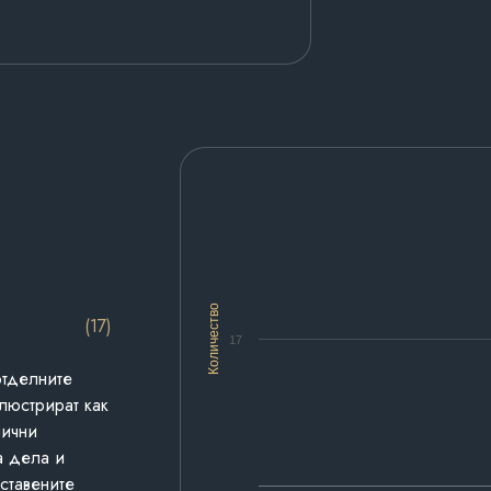
Количество
(17)
17
отделните
люстрират как
лични
а дела и
дставените