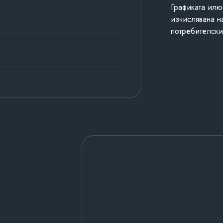
Графиката илю
изчислявана н
потребителски