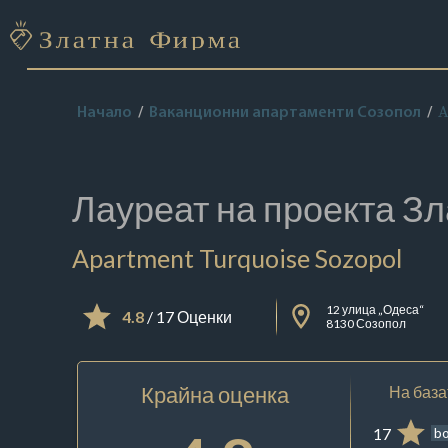
A
Начало
Ваканционни апартаменти Созопол
Лауреат на проекта
Зл
Apartment Turquoise Sozopol
12 улица „Одеса“
4.8
/ 17 Оценки
8130 Созопол
Крайна оценка
На база
17
b