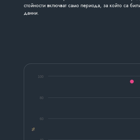
стойности включват само периода, за който са бил
данни.
100
80
60
%