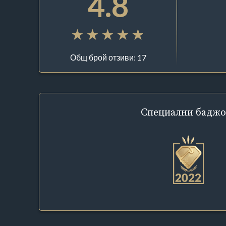
4.8
Общ брой отзиви: 17
Специални
баджо