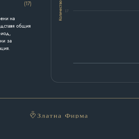
(17)
Количество
17
дени на
едставя общия
риод,
ни за
ация.