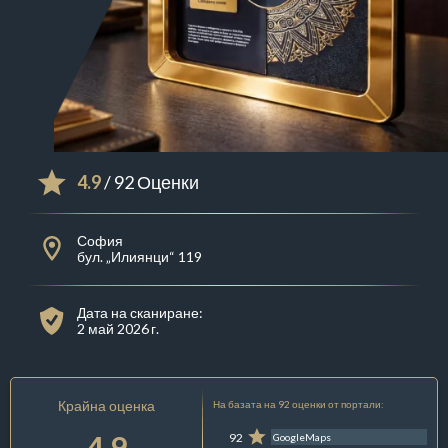
4.9
/ 92 Оценки
София
бул. „Илиянци“ 119
Дата на сканиране:
2 май 2026 г.
Крайна оценка
На базата на 92 оценки от портали:
4.9
92
GoogleMaps