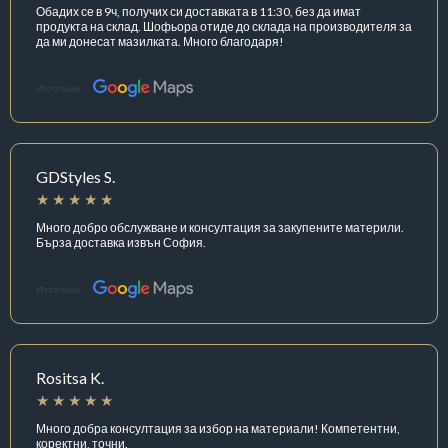
Обадих се в 9ч, получих си доставката в 11:30, без да имат
продукта на склад. Шофьора отиде до склада на производителя за
да ми донесат мазилката. Много благодаря!
Източник:
GDStyles S.
Много добро обслужване и консултация за закупените материли.
Бърза доставка извън София.
Източник:
Rositsa K.
Много добра консултация за избор на материали! Компетентни,
коректни, точни.