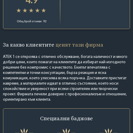
Общ брой отзиви: 92
За какво клиентите
ценят тази фирма
АТЕК 1 се откроява с отлично обслужване, богата наличност и много
добри цени, които помагат на клиентите да избират най-изгодното
решение без компромис с качеството. Екипът впечатлява с
компетентни и точни консултации, бърза реакция и ясна
комуникация, което улеснява всяка поръчка. Доставките пристигат
навреме, а материалите идват в отлично състояние, което носи
спокойствие и увереност при всеки строителен или творчески
проект. Фирмата печели доверие с професионализъм и отношение,
ориентирано към клиента.
Специални
баджове