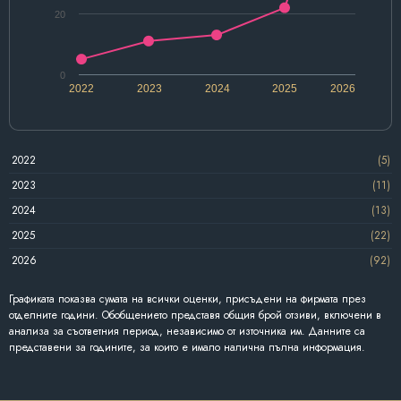
20
0
2022
2023
2024
2025
2026
2022
(5)
2023
(11)
2024
(13)
2025
(22)
2026
(92)
Графиката показва сумата на всички оценки, присъдени на фирмата през
отделните години. Обобщението представя общия брой отзиви, включени в
анализа за съответния период, независимо от източника им. Данните са
представени за годините, за които е имало налична пълна информация.