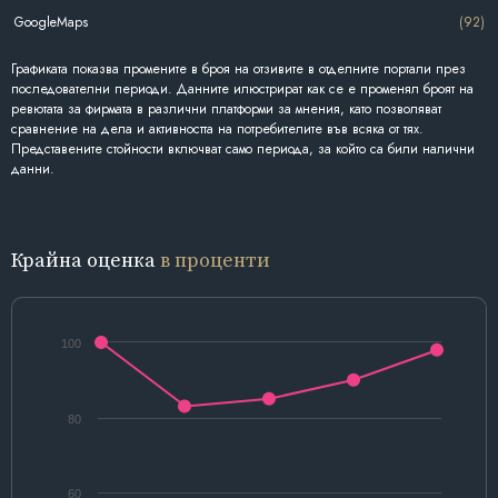
GoogleMaps
(92)
Графиката показва промените в броя на отзивите в отделните портали през
последователни периоди. Данните илюстрират как се е променял броят на
ревютата за фирмата в различни платформи за мнения, като позволяват
сравнение на дела и активността на потребителите във всяка от тях.
Представените стойности включват само периода, за който са били налични
данни.
Крайна оценка
в проценти
100
80
60