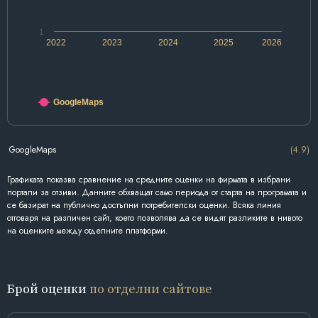
1
2022
2023
2024
2025
2026
GoogleMaps
GoogleMaps
(4.9)
Графиката показва сравнение на средните оценки на фирмата в избрани
портали за отзиви. Данните обхващат само периода от старта на програмата и
се базират на публично достъпни потребителски оценки. Всяка линия
отговаря на различен сайт, което позволява да се видят разликите в нивото
на оценките между отделните платформи.
Брой оценки
по отделни сайтове