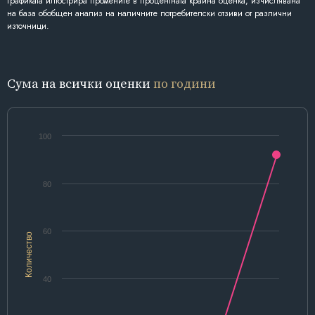
Графиката илюстрира промените в процентната крайна оценка, изчислявана
на база обобщен анализ на наличните потребителски отзиви от различни
източници.
Сума на всички оценки
по години
100
80
60
Количество
40