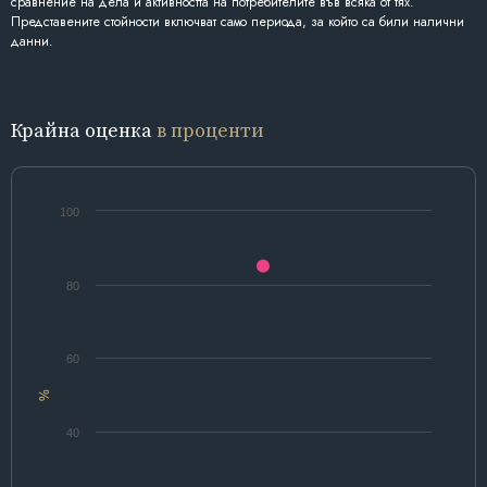
сравнение на дела и активността на потребителите във всяка от тях.
Представените стойности включват само периода, за който са били налични
данни.
Крайна оценка
в проценти
100
80
60
%
40