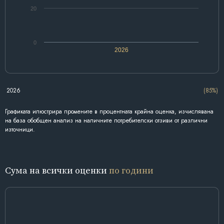
20
0
2026
2026
(85%)
Графиката илюстрира промените в процентната крайна оценка, изчислявана
на база обобщен анализ на наличните потребителски отзиви от различни
източници.
Сума на всички оценки
по години