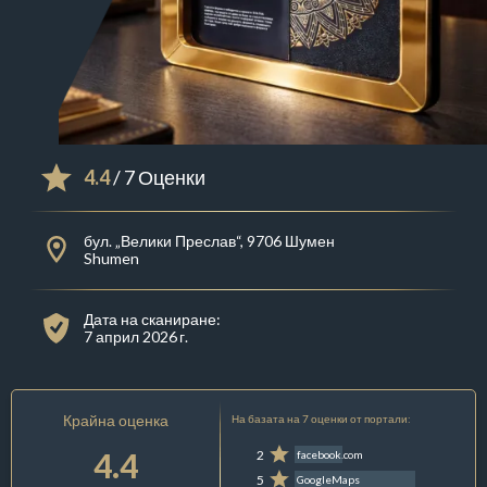
4.4
/ 7 Оценки
бул. „Велики Преслав“, 9706 Шумен
Shumen
Дата на сканиране:
7 април 2026 г.
Крайна оценка
На базата на 7 оценки от портали:
4.4
2
facebook.com
5
GoogleMaps