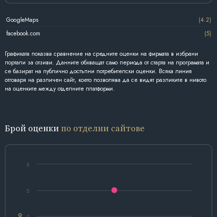
GoogleMaps
(4.2)
facebook.com
(5)
Графиката показва сравнение на средните оценки на фирмата в избрани
портали за отзиви. Данните обхващат само периода от старта на програмата и
се базират на публично достъпни потребителски оценки. Всяка линия
отговаря на различен сайт, което позволява да се видят разликите в нивото
на оценките между отделните платформи.
Брой оценки
по отделни сайтове
6
5
4