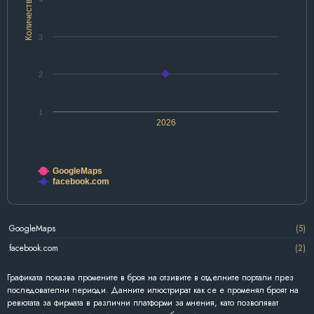
Количество
3
2
1
2026
GoogleMaps
facebook.com
GoogleMaps
(5)
facebook.com
(2)
Графиката показва промените в броя на отзивите в отделните портали през
последователни периоди. Данните илюстрират как се е променял броят на
ревютата за фирмата в различни платформи за мнения, като позволяват