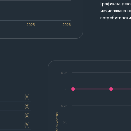
Графиката илю
изчислявана н
потребителски
2025
2026
6.25
6
(6)
(6)
5.75
(6)
Количество
5.5
(5)