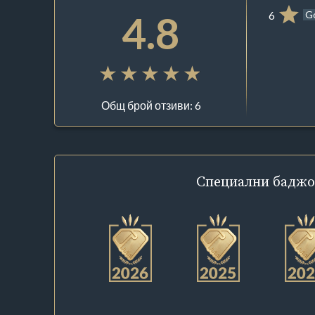
4.8
6
G
Общ брой отзиви: 6
Специални
баджо