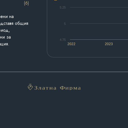
(6)
5.25
дени на
едставя общия
5
риод,
ни за
4.75
ация.
2022
2023