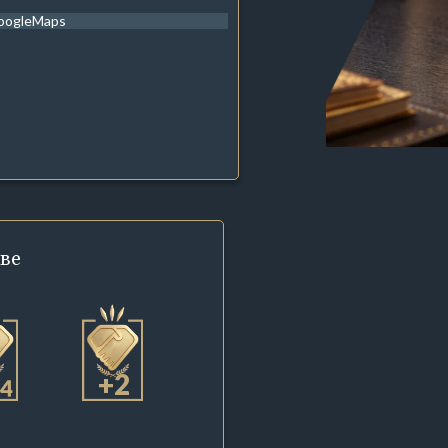
oogleMaps
ве
+2