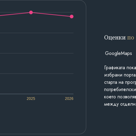
Оценки
по
GoogleMaps
Графиката пок
избрани порта
старта на про
потребителски
което позволя
2025
2026
между отделн