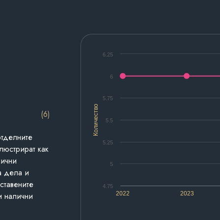
6.25
6
5.75
Количество
(6)
5.5
отделните
5.25
люстрират как
лични
5
а дела и
дставените
4.75
2022
2023
и налични