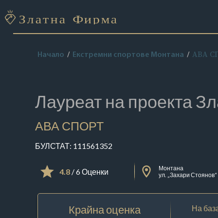
АВА С
Начало
Екстремни спортове Монтана
Лауреат на проекта
Зл
АВА СПОРТ
БУЛСТАТ:
111561352
Монтана
4.8
/ 6 Оценки
ул. „Захари Стоянов“
Крайна оценка
На база