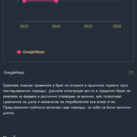
5
4
2023
2024
2025
2026
GoogleMaps
GoogleMaps
(7)
Графиката показва промените в броя на отзивите в отделните портали през
последователни периоди. Данните илюстрират как се е променял броят на
ревютата за фирмата в различни платформи за мнения, като позволяват
сравнение на дела и активността на потребителите във всяка от тях.
Представените стойности включват само периода, за който са били налични
данни.