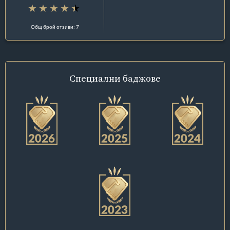
Общ брой отзиви: 7
Специални
баджове