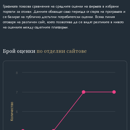
Графиката показва сравнение на средните оценки на фирмата в избрани
портали за отзиви. Данните обхващат само периода от старта на програмата и
се базират на публично достъпни потребителски оценки. Всяка линия
отговаря на различен сайт, което позволява да се видят разликите в нивото
на оценките между отделните платформи.
Брой оценки
по отделни сайтове
8
7
Количество
6