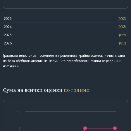
2023
(100%)
2024
(100%)
2025
(85%)
2026
(85%)
Графиката илюстрира промените в процентната крайна оценка, изчислявана
на база обобщен анализ на наличните потребителски отзиви от различни
източници.
Сума на всички оценки
по години
7.5
7