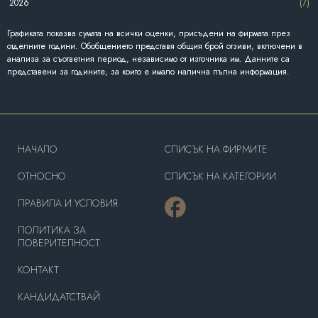
2026
(7)
Графиката показва сумата на всички оценки, присъдени на фирмата през
отделните години. Обобщението представя общия брой отзиви, включени в
анализа за съответния период, независимо от източника им. Данните са
представени за годините, за които е имало налична пълна информация.
HAЧАЛО
СПИСЪК НА ФИРМИТЕ
OТНОСНО
СПИСЪК НА КАТЕГОРИИ
ПРАВИЛА И УСЛОВИЯ
ПОЛИТИКА ЗА
ПОВЕРИТЕЛНОСТ
КОНТАКТ
КАНДИДАТСТВАЙ