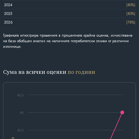
2024
(80%)
2025
(80%)
2026
(78%)
Графиката илюстрира промените в процентната крайна оценка, изчислявана
на база обобщен анализ на наличните потребителски отзиви от различни
източници.
Сума на всички оценки
по години
46.5
46
45.5