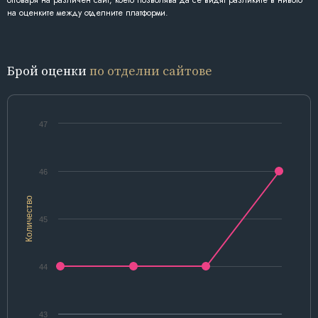
отговаря на различен сайт, което позволява да се видят разликите в нивото
на оценките между отделните платформи.
Брой оценки
по отделни сайтове
47
46
Количество
45
44
43