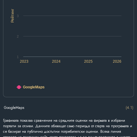
Рейтинг
3
2
1
2023
2024
2025
2026
GoogleMaps
GoogleMaps
(4.1)
Графиката показва сравнение на средните оценки на фирмата в избрани
портали за отзиви. Данните обхващат само периода от старта на програмата и
се базират на публично достъпни потребителски оценки. Всяка линия