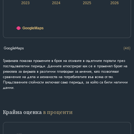
2023
2024
2025
2026
GoogleMaps
GoogleMaps
(46)
Графиката показва промените в броя на отзивите в отделните портали през
последователни периоди. Данните илюстрират как се е променял броят на
ревютата за фирмата в различни платформи за мнения, като позволяват
сравнение на дела и активността на потребителите във всяка от тях.
Представените стойности включват само периода, за който са били налични
данни.
Крайна оценка
в проценти