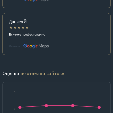
Даниел Й.
Всичко е професионално
Източник:
Оценки
по отделни сайтове
5
4