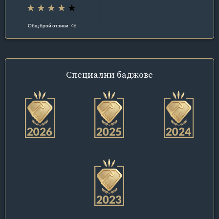
Общ брой отзиви: 46
Специални
баджове