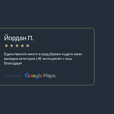
Йордан П.
Единственото място в град Шумен където имат
валидна категория L4E мотоциклет с кош.
Благодаря
Източник: