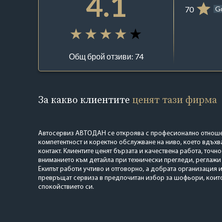
4.1
70
G
Общ брой отзиви: 74
За какво клиентите
ценят тази фирма
Автосервиз АВТОДАН се откроява с професионално отноше
компетентност и коректно обслужване на ниво, което вдъх
контакт. Клиентите ценят бързата и качествена работа, точно
вниманието към детайла при технически прегледи, реглажи
Екипът работи учтиво и отговорно, а добрата организация 
превръщат сервиза в предпочитан избор за шофьори, които
спокойствието си.