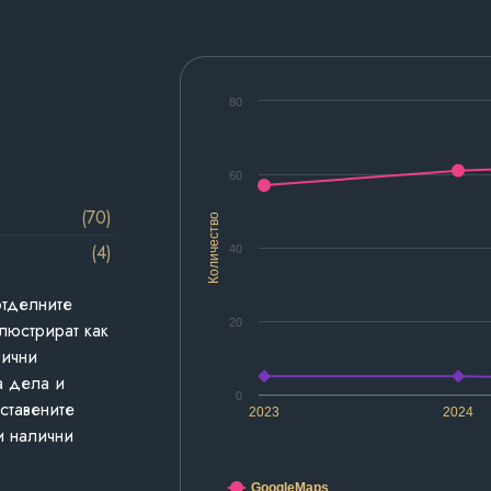
80
60
(70)
Количество
(4)
40
отделните
20
люстрират как
лични
а дела и
0
дставените
2023
2024
и налични
GoogleMaps