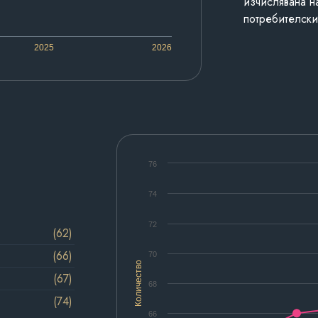
изчислявана н
потребителски
2025
2026
76
74
72
(62)
(66)
70
Количество
(67)
68
(74)
66