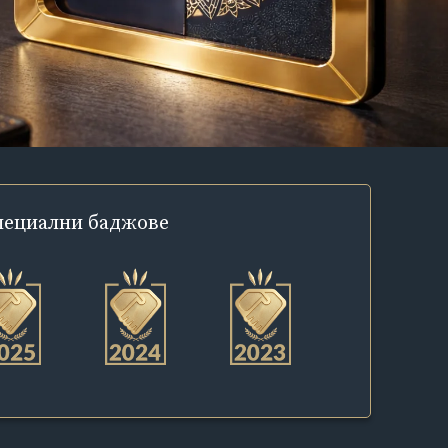
пециални
баджове