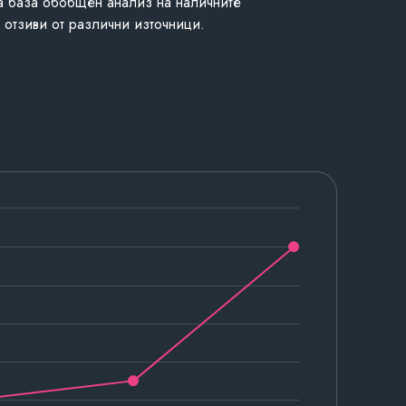
а база обобщен анализ на наличните
 отзиви от различни източници.