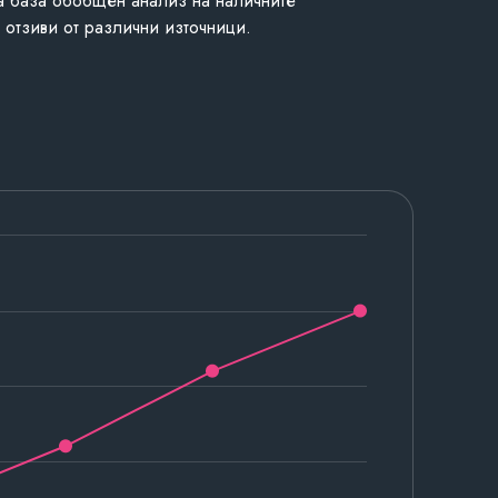
а база обобщен анализ на наличните
 отзиви от различни източници.