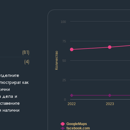
100
75
(81)
Количество
(4)
50
отделните
25
люстрират как
лични
а дела и
0
дставените
2022
2023
и налични
GoogleMaps
facebook.com