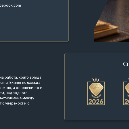
acebook.com
С
ена работа, която връща
иента. Екипът подхожда
ектно, а отношението е
нти, надеждното
съотношение между
т с увереност и с