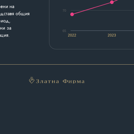
дени на
70
едставя общия
риод,
ни за
65
ация.
2022
2023