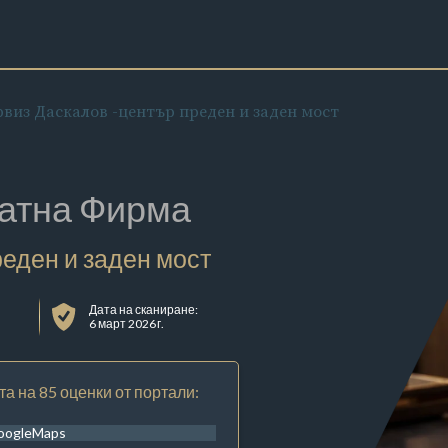
виз Даскалов -център преден и заден мост
атна Фирма
еден и заден мост
Дата на сканиране:
6 март 2026 г.
та на 85 оценки от портали:
oogleMaps