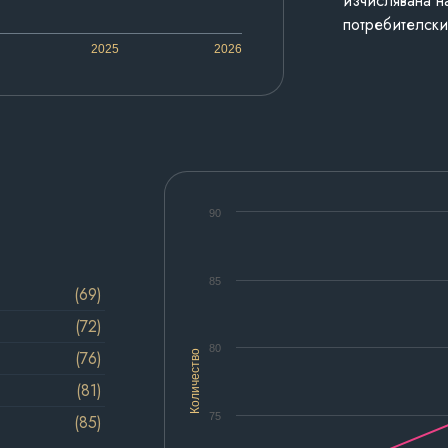
изчислявана н
потребителски
2025
2026
90
85
(69)
(72)
80
(76)
Количество
(81)
75
(85)