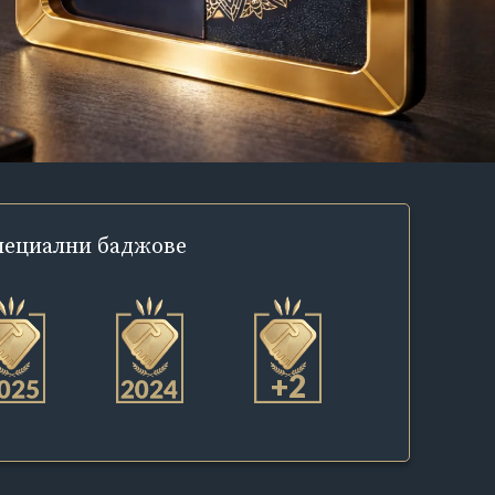
пециални
баджове
+2