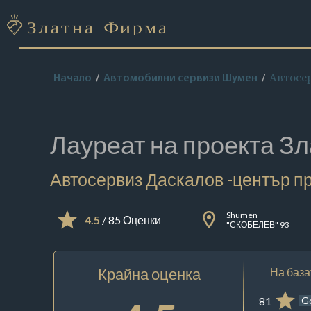
Автосер
Начало
Автомобилни сервизи Шумен
Лауреат на проекта
Зл
Автосервиз Даскалов -център пр
Shumen
4.5
/ 85 Оценки
"СКОБЕЛЕВ" 93
Крайна оценка
На база
81
G