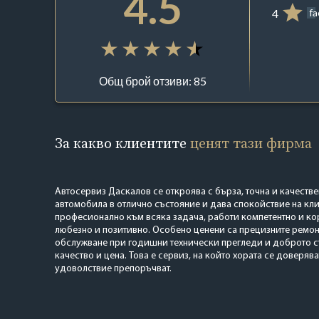
4.5
4
f
Общ брой отзиви: 85
За какво клиентите
ценят тази фирма
Автосервиз Даскалов се откроява с бърза, точна и качеств
автомобила в отлично състояние и дава спокойствие на кл
професионално към всяка задача, работи компетентно и кор
любезно и позитивно. Особено ценени са прецизните ремо
обслужване при годишни технически прегледи и доброто 
качество и цена. Това е сервиз, на който хората се доверява
удоволствие препоръчват.