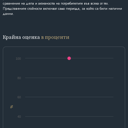
сравнение на дела и активността на потребителите във всяка от тях.
Представените стойности включват само периода, за който са били налични
данни.
Крайна оценка
в проценти
100
80
60
%
40