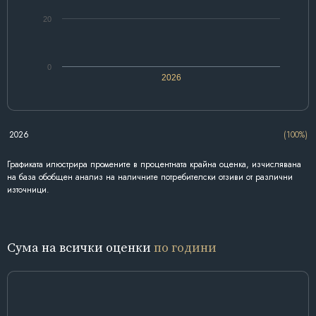
20
0
2026
2026
(100%)
Графиката илюстрира промените в процентната крайна оценка, изчислявана
на база обобщен анализ на наличните потребителски отзиви от различни
източници.
Сума на всички оценки
по години