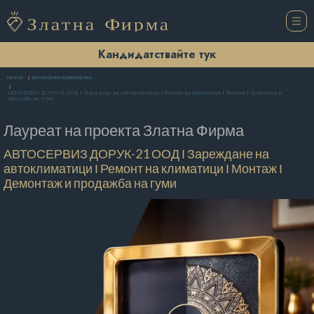
Кандидатствайте тук
Начало
Автомобилни сервизи Шумен
АВТОСЕРВИЗ ДОРУК-21 ООД І Зареждане на автоклиматици І Ремонт на климатици І Монтаж І Демонтаж и
продажба на гуми
Лауреат на проекта
Златна Фирма
АВТОСЕРВИЗ ДОРУК-21 ООД І Зареждане на
автоклиматици І Ремонт на климатици І Монтаж І
Демонтаж и продажба на гуми