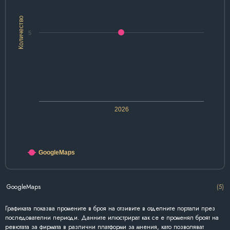
Количество
5
2026
GoogleMaps
GoogleMaps
(5)
Графиката показва промените в броя на отзивите в отделните портали през
последователни периоди. Данните илюстрират как се е променял броят на
ревютата за фирмата в различни платформи за мнения, като позволяват