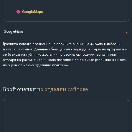
GoogleMaps
GoogleMaps
(5)
Графиката показва сравнение на средните оценки на фирмата в избрани
портали за отзиви. Данните обхващат само периода от старта на програмата и
се базират на публично достъпни потребителски оценки. Всяка линия
отговаря на различен сайт, което позволява да се видят разликите в нивото
на оценките между отделните платформи.
Брой оценки
по отделни сайтове