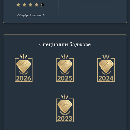
Общ брой отзиви: 8
Специални
баджове