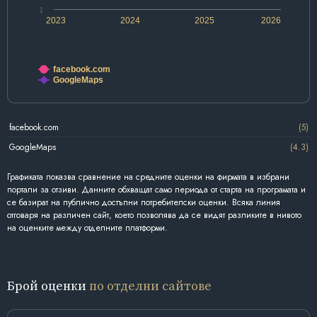
1
2023
2024
2025
2026
facebook.com
GoogleMaps
facebook.com
(5)
GoogleMaps
(4.3)
Графиката показва сравнение на средните оценки на фирмата в избрани
портали за отзиви. Данните обхващат само периода от старта на програмата и
се базират на публично достъпни потребителски оценки. Всяка линия
отговаря на различен сайт, което позволява да се видят разликите в нивото
на оценките между отделните платформи.
Брой оценки
по отделни сайтове