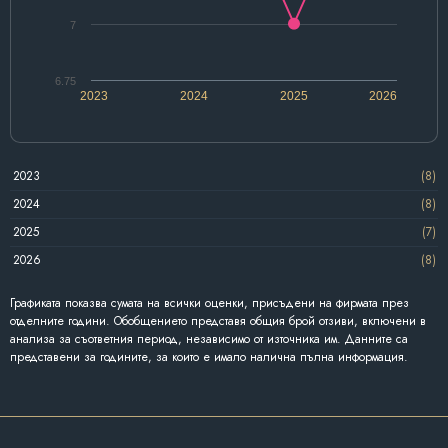
7
6.75
2023
2024
2025
2026
2023
(8)
2024
(8)
2025
(7)
2026
(8)
Графиката показва сумата на всички оценки, присъдени на фирмата през
отделните години. Обобщението представя общия брой отзиви, включени в
анализа за съответния период, независимо от източника им. Данните са
представени за годините, за които е имало налична пълна информация.