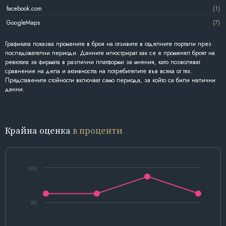
facebook.com
(1)
GoogleMaps
(7)
Графиката показва промените в броя на отзивите в отделните портали през
последователни периоди. Данните илюстрират как се е променял броят на
ревютата за фирмата в различни платформи за мнения, като позволяват
сравнение на дела и активността на потребителите във всяка от тях.
Представените стойности включват само периода, за който са били налични
данни.
Крайна оценка
в проценти
100
80