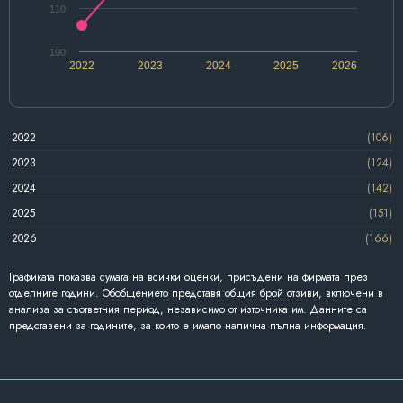
110
100
2022
2023
2024
2025
2026
2022
(106)
2023
(124)
2024
(142)
2025
(151)
2026
(166)
Графиката показва сумата на всички оценки, присъдени на фирмата през
отделните години. Обобщението представя общия брой отзиви, включени в
анализа за съответния период, независимо от източника им. Данните са
представени за годините, за които е имало налична пълна информация.