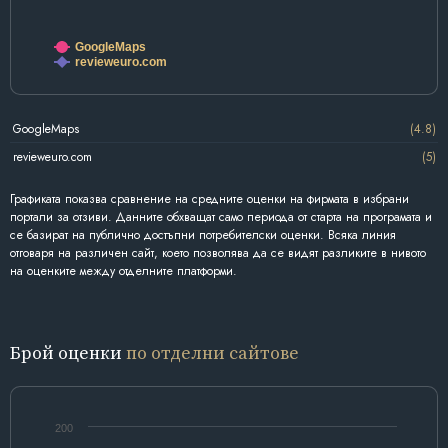
GoogleMaps
revieweuro.com
GoogleMaps
(4.8)
revieweuro.com
(5)
Графиката показва сравнение на средните оценки на фирмата в избрани
портали за отзиви. Данните обхващат само периода от старта на програмата и
се базират на публично достъпни потребителски оценки. Всяка линия
отговаря на различен сайт, което позволява да се видят разликите в нивото
на оценките между отделните платформи.
Брой оценки
по отделни сайтове
200