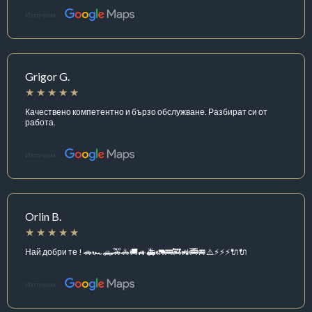
Източник:
Grigor G.
Качествено компетентно и бързо обслужване. Разбират си от
работа.
Източник:
Orlin B.
Най добри те ! 🚗🏎️🛻🚕🚓🚚🚙🚑🚛🚌🚒🚜🚎🚐⚠️⚡️⚡️⚡️🔌🔌
Източник: