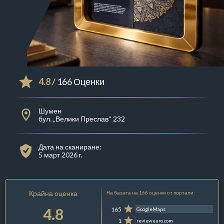
4.8
/ 166 Оценки
Шумен
бул. „Велики Преслав“ 232
Дата на сканиране:
5 март 2026 г.
Крайна оценка
На базата на 166 оценки от портали:
4.8
165
GoogleMaps
1
revieweuro.com