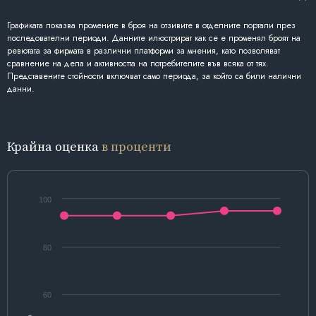
Графиката показва промените в броя на отзивите в отделните портали през
последователни периоди. Данните илюстрират как се е променял броят на
ревютата за фирмата в различни платформи за мнения, като позволяват
сравнение на дела и активността на потребителите във всяка от тях.
Представените стойности включват само периода, за който са били налични
данни.
Крайна оценка
в проценти
100
80
60