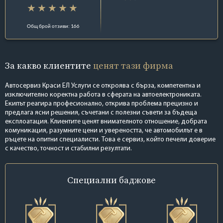
Общ брой отзиви: 166
За какво клиентите
ценят тази фирма
Автосервиз Краси ЕЛ Услуги се откроява с бърза, компетентна и
изключително коректна работа в сферата на автоелектрониката.
Екипът реагира професионално, открива проблема прецизно и
предлага ясни решения, съчетани с полезни съвети за бъдеща
експлоатация. Клиентите ценят внимателното отношение, добрата
комуникация, разумните цени и увереността, че автомобилът е в
ръцете на опитни специалисти. Това е сервиз, който печели доверие
с качество, точност и стабилни резултати.
Специални
баджове