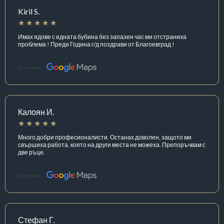
Kiril S.
Имах ядове с едната бубина без запазен час ми отстраниха
проблема ! Преди Година г/д поздрави от Благоевград !
Източник:
Калоян И.
Много добри професионалисти. Останах доволен, защото ми
свършиха работа, която на други места не можеха. Препоръчвам с
две ръце.
Източник:
Стефан Г.