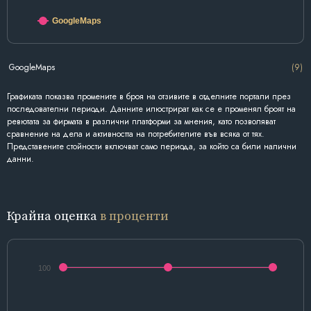
GoogleMaps
GoogleMaps
(9)
Графиката показва промените в броя на отзивите в отделните портали през
последователни периоди. Данните илюстрират как се е променял броят на
ревютата за фирмата в различни платформи за мнения, като позволяват
сравнение на дела и активността на потребителите във всяка от тях.
Представените стойности включват само периода, за който са били налични
данни.
Крайна оценка
в проценти
100