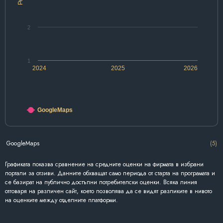
2
1
2024
2025
2026
GoogleMaps
GoogleMaps
(5)
Графиката показва сравнение на средните оценки на фирмата в избрани
портали за отзиви. Данните обхващат само периода от старта на програмата и
се базират на публично достъпни потребителски оценки. Всяка линия
отговаря на различен сайт, което позволява да се видят разликите в нивото
на оценките между отделните платформи.