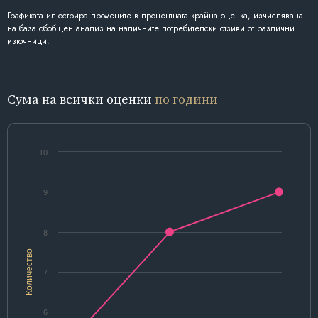
Графиката илюстрира промените в процентната крайна оценка, изчислявана
на база обобщен анализ на наличните потребителски отзиви от различни
източници.
Сума на всички оценки
по години
10
9
8
Количество
7
6