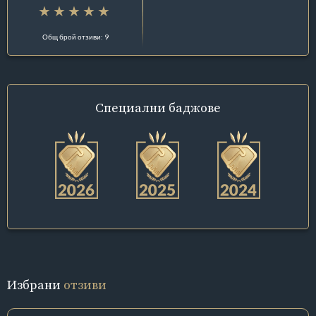
Общ брой отзиви: 9
Специални
баджове
Избрани
отзиви