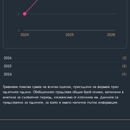
5
4
2024
2025
2026
2024
(5)
2025
(8)
2026
(9)
Графиката показва сумата на всички оценки, присъдени на фирмата през
отделните години. Обобщението представя общия брой отзиви, включени в
анализа за съответния период, независимо от източника им. Данните са
представени за годините, за които е имало налична пълна информация.