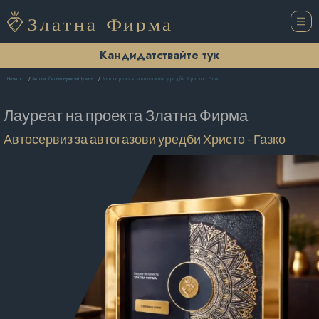
Кандидатствайте тук
Автосервиз за автогазови уредби Христо - Газко
Начало
Автомобилни сервизи Шумен
Лауреат на проекта
Златна Фирма
Автосервиз за автогазови уредби Христо - Газко