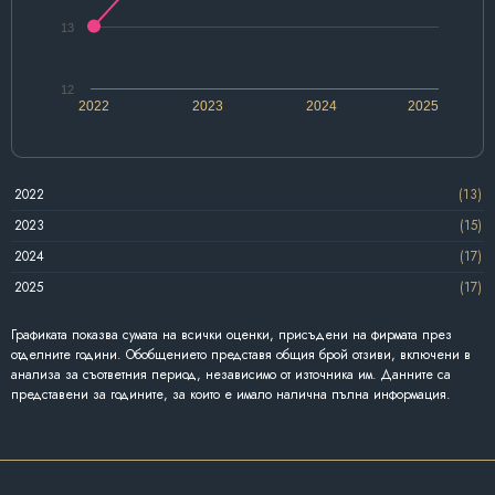
13
12
2022
2023
2024
2025
2022
(13)
2023
(15)
2024
(17)
2025
(17)
Графиката показва сумата на всички оценки, присъдени на фирмата през
отделните години. Обобщението представя общия брой отзиви, включени в
анализа за съответния период, независимо от източника им. Данните са
представени за годините, за които е имало налична пълна информация.