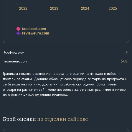
1
2022
2023
2024
2025
facebook.com
revieweuro.com
facebook.com
(5)
revieweuro.com
(4.8)
Графиката показва сравнение на средните оценки на фирмата в избрани
портали за отзиви. Данните обхващат само периода от старта на програмата и
се базират на публично достъпни потребителски оценки. Всяка линия
отговаря на различен сайт, което позволява да се видят разликите в нивото
на оценките между отделните платформи.
Брой оценки
по отделни сайтове