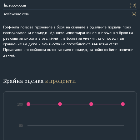
facebook.com
(13)
revieweuro.com
(4)
Графиката показва промените в броя на отзивите в отделните портали през
последователни периоди. Данните илюстрират как се е променял броят на
ревютата за фирмата в различни платформи за мнения, като позволяват
сравнение на дела и активността на потребителите във всяка от тях.
Представените стойности включват само периода, за който са били налични
данни.
Крайна оценка
в проценти
100
80