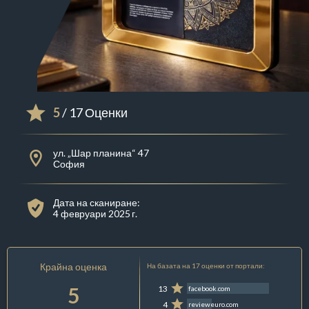
5
/ 17 Оценки
ул. „Шар планина“ 47
София
Дата на сканиране:
4 февруари 2025 г.
Крайна оценка
На базата на 17 оценки от портали:
5
13
facebook.com
4
revieweuro.com