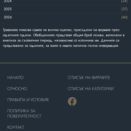
2024
(34)
2025
(37)
2026
(40)
Графиката показва сумата на всички оценки, присъдени на фирмата през
отделните години. Обобщението представя общия брой отзиви, включени в
анализа за съответния период, независимо от източника им. Данните са
представени за годините, за които е имало налична пълна информация.
HAЧАЛО
СПИСЪК НА ФИРМИТЕ
OТНОСНО
СПИСЪК НА КАТЕГОРИИ
ПРАВИЛА И УСЛОВИЯ
ПОЛИТИКА ЗА
ПОВЕРИТЕЛНОСТ
КОНТАКТ