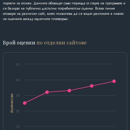
портали за отзиви. Данните обхващат само периода от старта на програмата и
се базират на публично достъпни потребителски оценки. Всяка линия
отговаря на различен сайт, което позволява да се видят разликите в нивото
на оценките между отделните платформи.
Брой оценки
по отделни сайтове
50
40
Количество
30
20
10