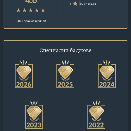
1
business.bg
Общ брой отзиви: 40
Специални
баджове