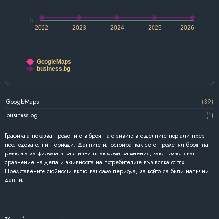
0
2022
2023
2024
2025
2026
GoogleMaps
business.bg
GoogleMaps
(39)
business.bg
(1)
Графиката показва промените в броя на отзивите в отделните портали през
последователни периоди. Данните илюстрират как се е променял броят на
ревютата за фирмата в различни платформи за мнения, като позволяват
сравнение на дела и активността на потребителите във всяка от тях.
Представените стойности включват само периода, за който са били налични
данни.