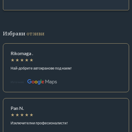
Избрани
отзиви
Rikomaga .
Най-добрите автокранове под наем!
Източник:
Pan N.
Изключителни професионалисти!