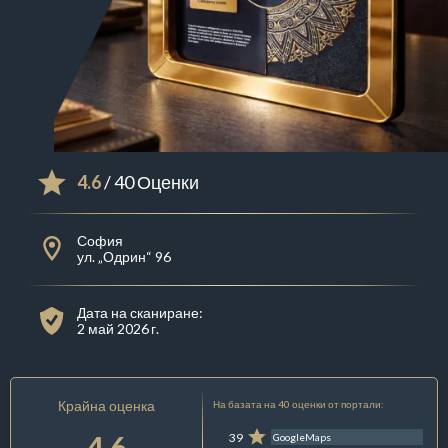
4.6
/ 40 Оценки
София
ул. „Одрин“ 96
Дата на сканиране:
2 май 2026 г.
Крайна оценка
На базата на 40 оценки от портали:
4.6
39
GoogleMaps