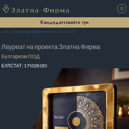
Кандидатствайте тук
Булгарком ООД
Начало
Строителна техника и оборудване под наем София
Лауреат на проекта
Златна Фирма
Булгарком ООД
БУЛСТАТ:
175028185