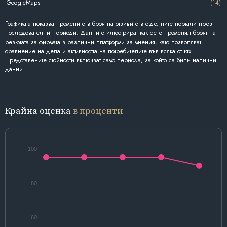
GoogleMaps
(14)
Графиката показва промените в броя на отзивите в отделните портали през
последователни периоди. Данните илюстрират как се е променял броят на
ревютата за фирмата в различни платформи за мнения, като позволяват
сравнение на дела и активността на потребителите във всяка от тях.
Представените стойности включват само периода, за който са били налични
данни.
Крайна оценка
в проценти
100
80
60