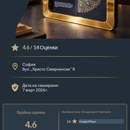
4.6
/ 14 Оценки
София
бул. „Христо Смирненски“ 8
Дата на сканиране:
7 март 2026 г.
Крайна оценка
На базата на 14 оценки от портали:
4.6
14
GoogleMaps