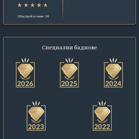
Общ брой отзиви: 14
Специални
баджове