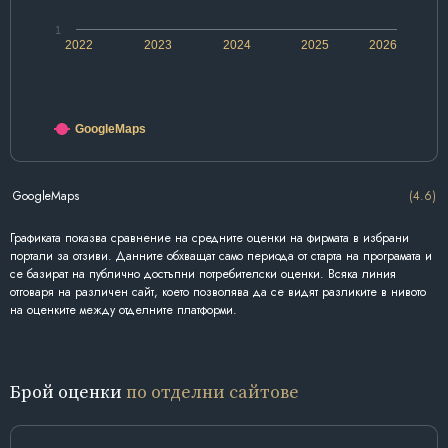
1
2022
2023
2024
2025
2026
GoogleMaps
GoogleMaps
(4.6)
Графиката показва сравнение на средните оценки на фирмата в избрани
портали за отзиви. Данните обхващат само периода от старта на програмата и
се базират на публично достъпни потребителски оценки. Всяка линия
отговаря на различен сайт, което позволява да се видят разликите в нивото
на оценките между отделните платформи.
Брой оценки
по отделни сайтове