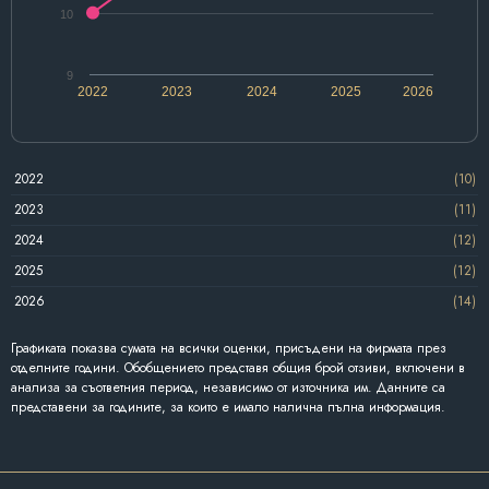
10
9
2022
2023
2024
2025
2026
2022
(10)
2023
(11)
2024
(12)
2025
(12)
2026
(14)
Графиката показва сумата на всички оценки, присъдени на фирмата през
отделните години. Обобщението представя общия брой отзиви, включени в
анализа за съответния период, независимо от източника им. Данните са
представени за годините, за които е имало налична пълна информация.