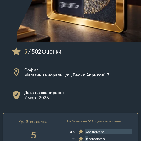
5
/ 502 Оценки
София
Магазин за чорапи, ул. „Васил Априлов“ 7
Дата на сканиране:
7 март 2026 г.
Крайна оценка
На базата на 502 оценки от портали:
5
473
GoogleMaps
29
facebook.com