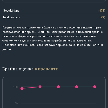
GoogleMaps
(473)
facebook.com
(29)
Графиката показва промените в броя на отзивите в отделните портали през
последователни периоди. Данните илюстрират как се е променял броят на
ревютата за фирмата в различни платформи за мнения, като позволяват
сравнение на дела и активността на потребителите във всяка от тях.
Представените стойности включват само периода, за който са били налични
данни.
Крайна оценка
в проценти
100
80