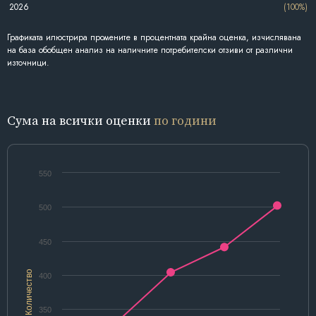
2026
(100%)
Графиката илюстрира промените в процентната крайна оценка, изчислявана
на база обобщен анализ на наличните потребителски отзиви от различни
източници.
Сума на всички оценки
по години
550
500
450
Количество
400
350