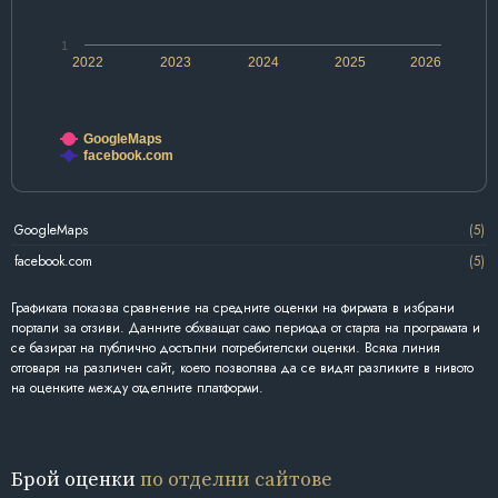
1
2022
2023
2024
2025
2026
GoogleMaps
facebook.com
GoogleMaps
(5)
facebook.com
(5)
Графиката показва сравнение на средните оценки на фирмата в избрани
портали за отзиви. Данните обхващат само периода от старта на програмата и
се базират на публично достъпни потребителски оценки. Всяка линия
отговаря на различен сайт, което позволява да се видят разликите в нивото
на оценките между отделните платформи.
Брой оценки
по отделни сайтове