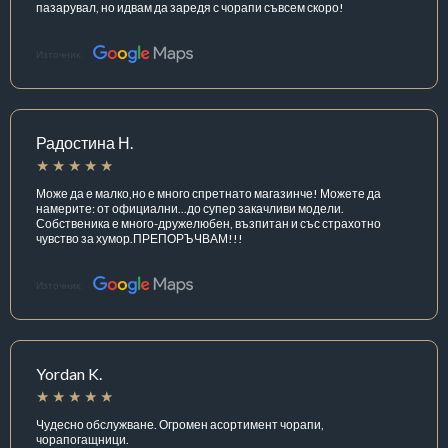
пазарувал, но идвам да заредя с чорапи съвсем скоро!
Източник:
Радостина Н.
Може да е малко,но е много спретнато магазинче! Можете да
намерите: от официални...до супер закачливи модели.
Собственика е много-дружелюбен, възпитан и със страхотно
чувство за хумор.ПРЕПОРЪЧВАМ!!!
Източник:
Yordan K.
Чудесно обслужване. Огромен асортимент чорапи,
чорапогащници.