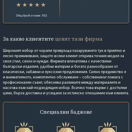
Общ брой отзиви: 502
За какво клиентите
ценят тази фирма
Широкият избор от чорапи превръща пазаруването тук в приятно и
лесно преживяване, защото всеки клиент открива точния модел за
своя стил, сезон и нужди. Фирмата впечатлява с качествени
български изделия, удобни материи и богато разнообразие от
класически, забавни и луксозни предложения. Силно предимство е
и внимателното, компетентно обслужване – собственикът помага с
професионален съвет, обяснява разликите между материалите и
насочва към най-подходящия избор. Всичко това върви с достъпни
цени, бърза доставка и усещане за истинско отношение към клиента.
Специални
баджове