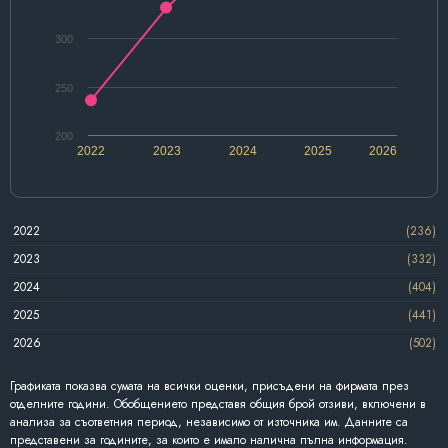
300
250
200
2022
2023
2024
2025
2026
2022
(236)
2023
(332)
2024
(404)
2025
(441)
2026
(502)
Графиката показва сумата на всички оценки, присъдени на фирмата през
отделните години. Обобщението представя общия брой отзиви, включени в
анализа за съответния период, независимо от източника им. Данните са
представени за годините, за които е имало налична пълна информация.