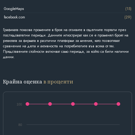
GoogleMaps
(15)
facebook.com
(29)
Графиката показва промените в броя на отзивите в отделните портали през
последователни периоди. Данните илюстрират как се е променял броят на
ревютата за фирмата в различни платформи за мнения, като позволяват
сравнение на дела и активността на потребителите във всяка от тях.
Представените стойности включват само периода, за който са били налични
данни.
Крайна оценка
в проценти
100
80