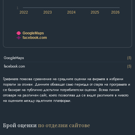
1
2022
2023
2024
2025
2026
GoogleMaps
facebook.com
GoogleMaps
(5)
facebook.com
(5)
Графиката показва сравнение на средните оценки на фирмата в избрани
портали за отзиви. Данните обхващат само периода от старта на програмата и
се базират на публично достъпни потребителски оценки. Всяка линия
отговаря на различен сайт, което позволява да се видят разликите в нивото
на оценките между отделните платформи.
Брой оценки
по отделни сайтове