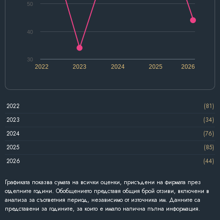
50
40
30
2022
2023
2024
2025
2026
2022
(81)
2023
(34)
2024
(76)
2025
(85)
2026
(44)
Графиката показва сумата на всички оценки, присъдени на фирмата през
отделните години. Обобщението представя общия брой отзиви, включени в
анализа за съответния период, независимо от източника им. Данните са
представени за годините, за които е имало налична пълна информация.