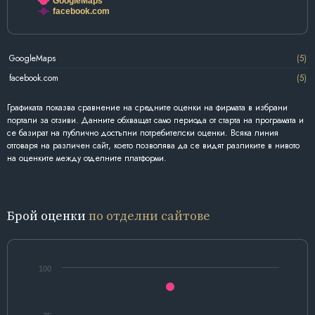
GoogleMaps
facebook.com
GoogleMaps
(5)
facebook.com
(5)
Графиката показва сравнение на средните оценки на фирмата в избрани
портали за отзиви. Данните обхващат само периода от старта на програмата и
се базират на публично достъпни потребителски оценки. Всяка линия
отговаря на различен сайт, което позволява да се видят разликите в нивото
на оценките между отделните платформи.
Брой оценки
по отделни сайтове
100