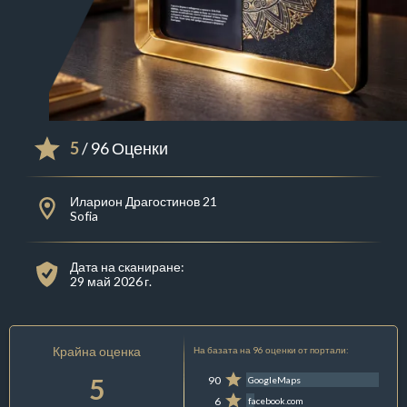
5
/ 96 Оценки
Иларион Драгостинов 21
Sofia
Дата на сканиране:
29 май 2026 г.
Крайна оценка
На базата на 96 оценки от портали:
5
90
GoogleMaps
6
facebook.com