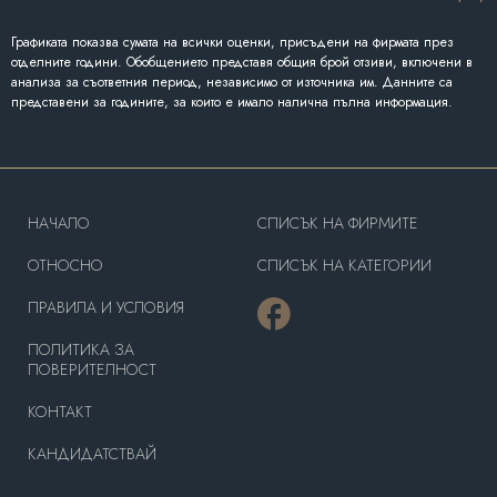
Графиката показва сумата на всички оценки, присъдени на фирмата през
отделните години. Обобщението представя общия брой отзиви, включени в
анализа за съответния период, независимо от източника им. Данните са
представени за годините, за които е имало налична пълна информация.
HAЧАЛО
СПИСЪК НА ФИРМИТЕ
OТНОСНО
СПИСЪК НА КАТЕГОРИИ
ПРАВИЛА И УСЛОВИЯ
ПОЛИТИКА ЗА
ПОВЕРИТЕЛНОСТ
КОНТАКТ
КАНДИДАТСТВАЙ