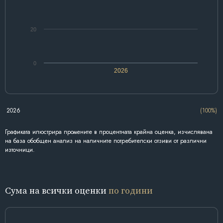
20
0
2026
2026
(100%)
Графиката илюстрира промените в процентната крайна оценка, изчислявана
на база обобщен анализ на наличните потребителски отзиви от различни
източници.
Сума на всички оценки
по години