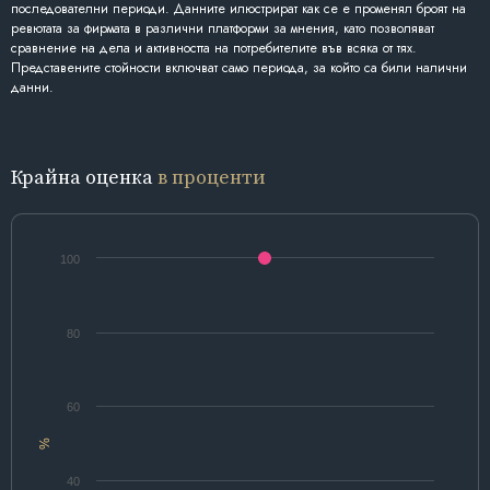
последователни периоди. Данните илюстрират как се е променял броят на
ревютата за фирмата в различни платформи за мнения, като позволяват
сравнение на дела и активността на потребителите във всяка от тях.
Представените стойности включват само периода, за който са били налични
данни.
Крайна оценка
в проценти
100
80
60
%
40