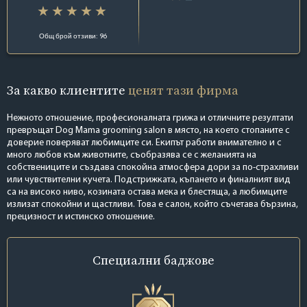
Общ брой отзиви: 96
За какво клиентите
ценят тази фирма
Нежното отношение, професионалната грижа и отличните резултати
превръщат Dog Mama grooming salon в място, на което стопаните с
доверие поверяват любимците си. Екипът работи внимателно и с
много любов към животните, съобразява се с желанията на
собствениците и създава спокойна атмосфера дори за по-страхливи
или чувствителни кучета. Подстрижката, къпането и финалният вид
са на високо ниво, козината остава мека и блестяща, а любимците
излизат спокойни и щастливи. Това е салон, който съчетава бързина,
прецизност и истинско отношение.
Специални
баджове