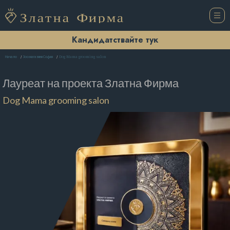
Кандидатствайте тук
Dog Mama grooming salon
Начало
Зоомагазини София
Лауреат на проекта
Златна Фирма
Dog Mama grooming salon