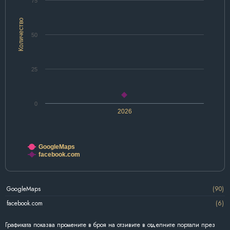
75
Количество
50
25
0
2026
GoogleMaps
facebook.com
GoogleMaps
(90)
facebook.com
(6)
Графиката показва промените в броя на отзивите в отделните портали през