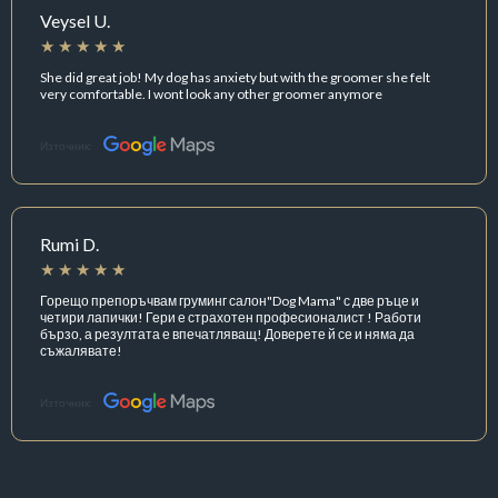
Veysel U.
She did great job! My dog has anxiety but with the groomer she felt
very comfortable. I wont look any other groomer anymore
Източник:
Rumi D.
Горещо препоръчвам груминг салон"Dog Mama" с две ръце и
четири лапички! Гери е страхотен професионалист ! Работи
бързо, а резултата е впечатляващ! Доверете й се и няма да
съжалявате!
Източник: