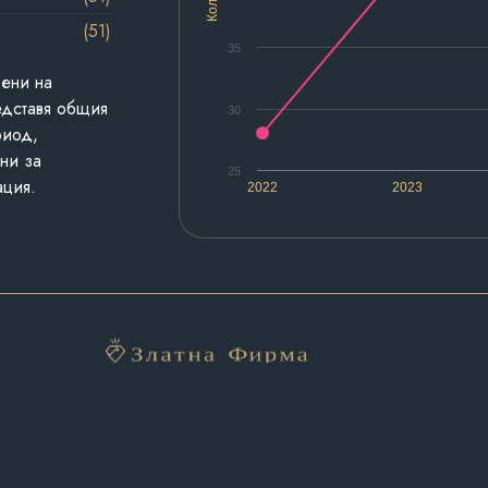
(51)
35
дени на
едставя общия
30
риод,
ни за
25
ация.
2022
2023