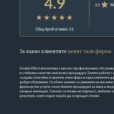
4.9
13
f
Общ брой отзиви: 51
За какво клиентите
ценят тази фирма
Double Effect впечатлява с високо професионално обслуж
и стабилно качество във всяка процедура. Екипът работи с
създава спокойна и приятна атмосфера и кара клиентите да
добре обгрижени. Особено ценени са уменията на масажист
фризьорски услуги, качествените процедури за лице и мод
лазерна епилация. Салонът съчетава експертност, любезно 
резултати, които карат хората да се връщат отново.