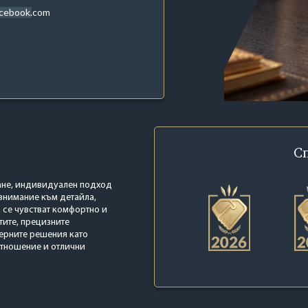
acebook.com
С
ване, индивидуален подход
 внимание към детайла,
 се чувстват комфортно и
ите, прецизните
ерните решения като
отношение и отлични