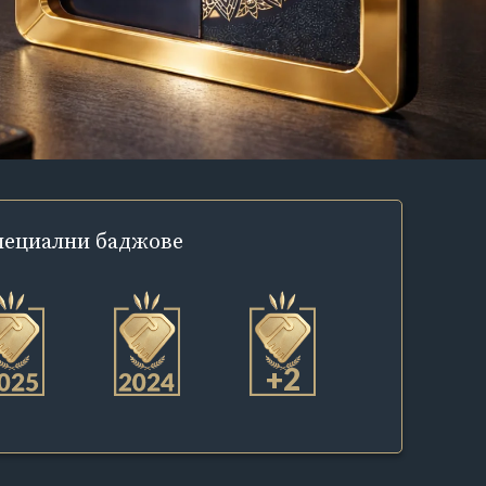
пециални
баджове
+2