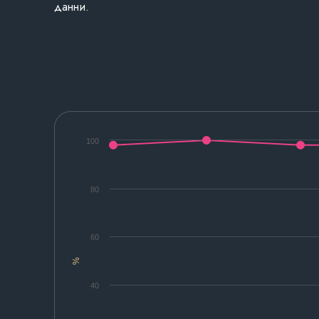
данни.
100
80
60
%
40