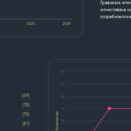
Графиката илю
изчислявана н
потребителски
2025
2026
84
82
(69)
80
(78)
78
(78)
Количество
76
(81)