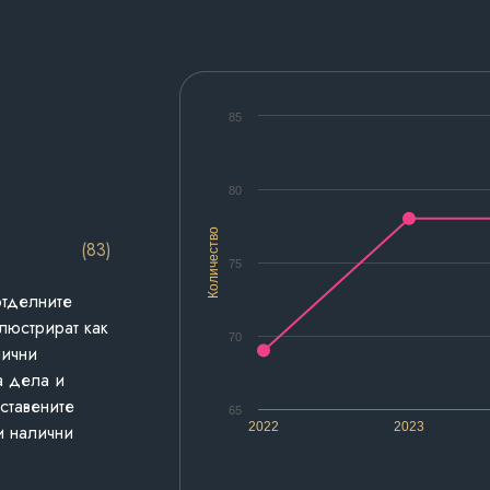
85
80
Количество
(83)
75
отделните
люстрират как
70
лични
а дела и
дставените
65
2022
2023
и налични