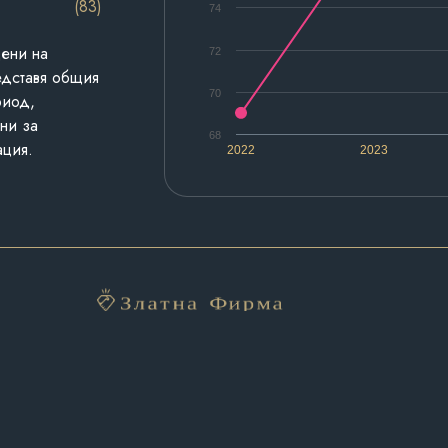
(83)
74
дени на
72
едставя общия
70
риод,
ни за
68
ация.
2022
2023