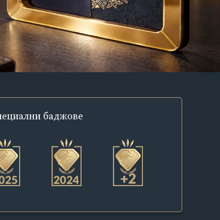
пециални
баджове
+2