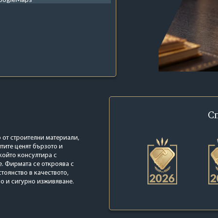
С
р от строителни материали,
тите ценят бързото и
който консултира с
. Фирмата се откроява с
оянство в качеството,
о и сигурно изживяване.