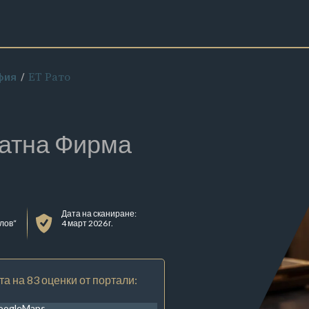
ЕТ Рато
фия
атна Фирма
Дата на сканиране:
лов“
4 март 2026 г.
та на 83 оценки от портали:
oogleMaps