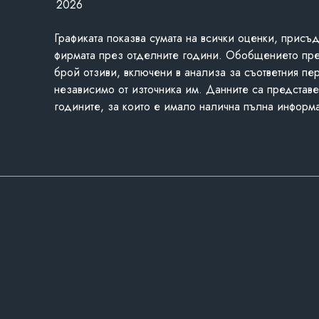
2026
Графиката показва сумата на всички оценки, присъ
фирмата през отделните години. Обобщението пр
брой отзиви, включени в анализа за съответния пе
независимо от източника им. Данните са представе
годините, за които е имало налична пълна информ