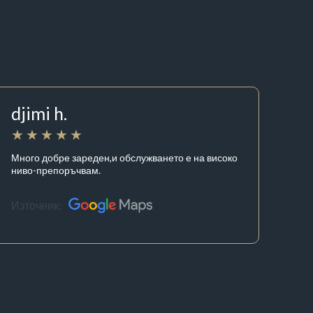
djimi h.
Много добре зареден,и обслужването е на високо
ниво-препоръчвам.
Източник: