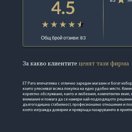
4.5
Общ брой отзиви: 83
За какво клиентите
ценят тази фирма
ЕТ Рато впечатлява с отлично зареден магазин и богат избо
които улесняват всяка покупка на едно удобно място. Клиен
коректно обслужване, както и любезния, компетентен екип, 
внимание и помага да се намери най-подходящото решение
дългогодишна стабилност, професионално отношение и пост
което изгражда доверие и превръща пазаруването в приятн