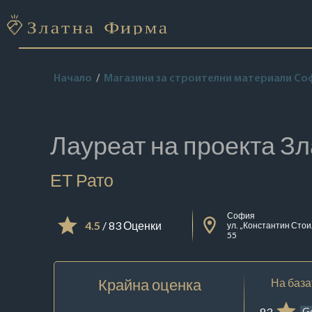
Начало
Магазини за строителни материали Со
Лауреат на проекта
Зл
ЕТ Рато
София
4.5
/ 83 Оценки
ул. „Константин Стои
55
Крайна оценка
На база
83
G