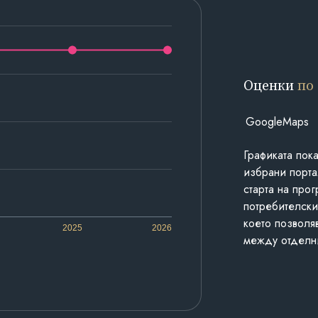
Оценки
по
GoogleMaps
Графиката пок
избрани порта
старта на про
потребителски
което позволя
2025
2026
между отделн