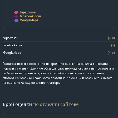
tripadvisor
facebook.com
GoogleMaps
tripadvisor
(4.8)
facebook.com
(5)
GoogleMaps
(4.6)
Графиката показва сравнение на средните оценки на фирмата в избрани
портали за отзиви. Данните обхващат само периода от старта на програмата и
се базират на публично достъпни потребителски оценки. Всяка линия
отговаря на различен сайт, което позволява да се видят разликите в нивото
на оценките между отделните платформи.
Брой оценки
по отделни сайтове