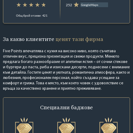
252
GoogleMaps
Общ брой отзиви: 421
За какво клиентите
ценят тази фирма
Five Points впечатлява с кухня на високо ниво, която съчетава
отличен вкус, прецизна презентация и свежи продукти. Менюто
предлага богато разнообразие от апетитни ястия – от сочни стекове
и бургери до паста, риба и изискани десерти, поднесени с внимание
към детайла. Гостите ценят и уютната, романтична атмосфера, както и
любезния, професионален персонал, който създава усещане за
комфорт и грижа. Това е място, към което човек с удоволствие се
връща за качествено хранене и приятно преживяване.
Специални
баджове