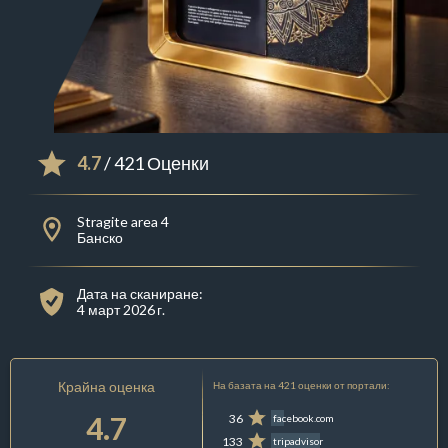
4.7
/ 421 Оценки
Stragite area 4
Банско
Дата на сканиране:
4 март 2026 г.
Крайна оценка
На базата на 421 оценки от портали:
4.7
36
facebook.com
133
tripadvisor