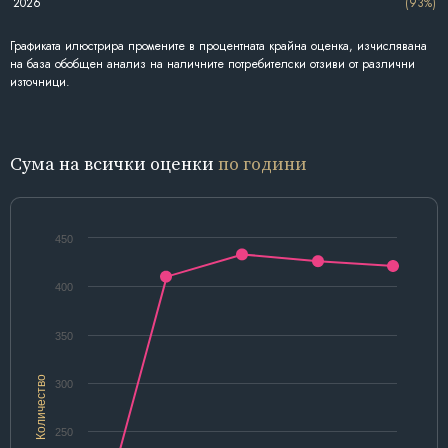
2026
(93%)
Графиката илюстрира промените в процентната крайна оценка, изчислявана
на база обобщен анализ на наличните потребителски отзиви от различни
източници.
Сума на всички оценки
по години
450
400
350
Количество
300
250