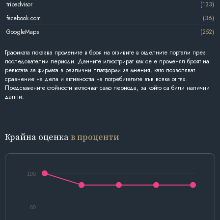
tripadvisor
(133)
facebook.com
(36)
GoogleMaps
(252)
Графиката показва промените в броя на отзивите в отделните портали през
последователни периоди. Данните илюстрират как се е променял броят на
ревютата за фирмата в различни платформи за мнения, като позволяват
сравнение на дела и активността на потребителите във всяка от тях.
Представените стойности включват само периода, за който са били налични
данни.
Крайна оценка
в проценти
100
80