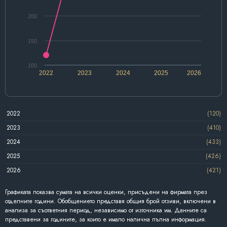
200
150
100
2022
2023
2024
2025
2026
2022
(120)
2023
(410)
2024
(433)
2025
(426)
2026
(421)
Графиката показва сумата на всички оценки, присъдени на фирмата през
отделните години. Обобщението представя общия брой отзиви, включени в
анализа за съответния период, независимо от източника им. Данните са
представени за годините, за които е имало налична пълна информация.