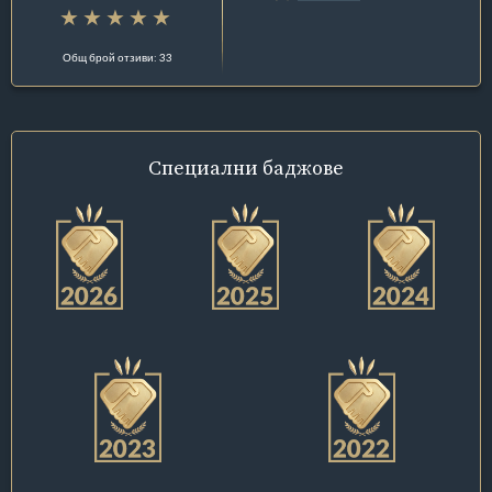
Общ брой отзиви: 33
Специални
баджове