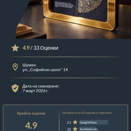
4.9
/ 33 Оценки
Шумен
ул. „Софийско шосе“ 14
Дата на сканиране:
7 март 2026 г.
Крайна оценка
На базата на 33 оценки от портали:
4.9
21
GoogleMaps
12
facebook.com