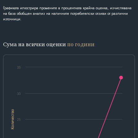
Графиката илюстрира промените в процентната крайна оценка, изчислявана
на база обобщен анализ на наличните потребителски отзиви от различни
източници.
Сума на всички оценки
по години
35
30
Количество
25