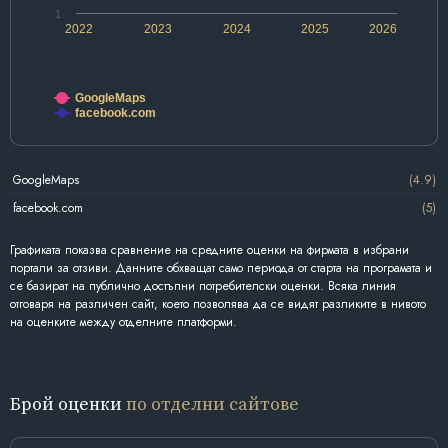
1
2022
2023
2024
2025
2026
GoogleMaps
facebook.com
GoogleMaps
(4.9)
facebook.com
(5)
Графиката показва сравнение на средните оценки на фирмата в избрани
портали за отзиви. Данните обхващат само периода от старта на програмата и
се базират на публично достъпни потребителски оценки. Всяка линия
отговаря на различен сайт, което позволява да се видят разликите в нивото
на оценките между отделните платформи.
Брой оценки
по отделни сайтове