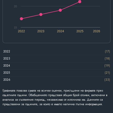
20
15
2022
2023
2024
2025
2026
2022
(17)
2023
(18)
2024
(19)
2025
(21)
2026
(33)
Графиката показва сумата на всички оценки, присъдени на фирмата през
отделните години. Обобщението представя общия брой отзиви, включени в
анализа за съответния период, независимо от източника им. Данните са
представени за годините, за които е имало налична пълна информация.