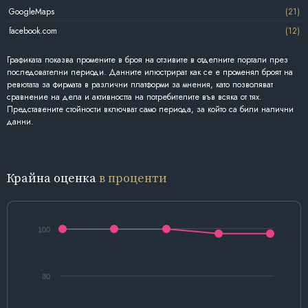
GoogleMaps
(21)
facebook.com
(12)
Графиката показва промените в броя на отзивите в отделните портали през
последователни периоди. Данните илюстрират как се е променял броят на
ревютата за фирмата в различни платформи за мнения, като позволяват
сравнение на дела и активността на потребителите във всяка от тях.
Представените стойности включват само периода, за който са били налични
данни.
Крайна оценка
в проценти
100
80