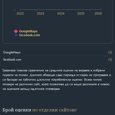
1
2022
2023
2024
2025
2026
GoogleMaps
facebook.com
GoogleMaps
(5)
facebook.com
(5)
Графиката показва сравнение на средните оценки на фирмата в избрани
портали за отзиви. Данните обхващат само периода от старта на програмата и
се базират на публично достъпни потребителски оценки. Всяка линия
отговаря на различен сайт, което позволява да се видят разликите в нивото
на оценките между отделните платформи.
Брой оценки
по отделни сайтове