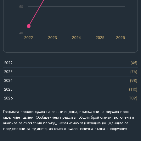
60
40
2022
2023
2024
2025
2026
2022
(45)
2023
(76)
2024
(98)
2025
(110)
2026
(109)
Графиката показва сумата на всички оценки, присъдени на фирмата през
отделните години. Обобщението представя общия брой отзиви, включени в
анализа за съответния период, независимо от източника им. Данните са
представени за годините, за които е имало налична пълна информация.