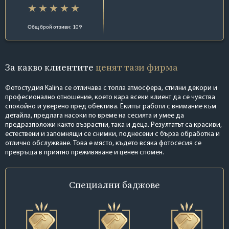
Общ брой отзиви: 109
За какво клиентите
ценят тази фирма
Фотостудия Kalina се отличава с топла атмосфера, стилни декори и
професионално отношение, което кара всеки клиент да се чувства
спокойно и уверено пред обектива. Екипът работи с внимание към
детайла, предлага насоки по време на сесията и умее да
предразположи както възрастни, така и деца. Резултатът са красиви,
естествени и запомнящи се снимки, поднесени с бърза обработка и
отлично обслужване. Това е място, където всяка фотосесия се
превръща в приятно преживяване и ценен спомен.
Специални
баджове