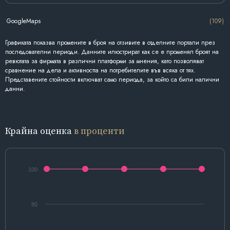
GoogleMaps
(109)
Графиката показва промените в броя на отзивите в отделните портали през
последователни периоди. Данните илюстрират как се е променял броят на
ревютата за фирмата в различни платформи за мнения, като позволяват
сравнение на дела и активността на потребителите във всяка от тях.
Представените стойности включват само периода, за който са били налични
данни.
Крайна оценка
в проценти
100
80