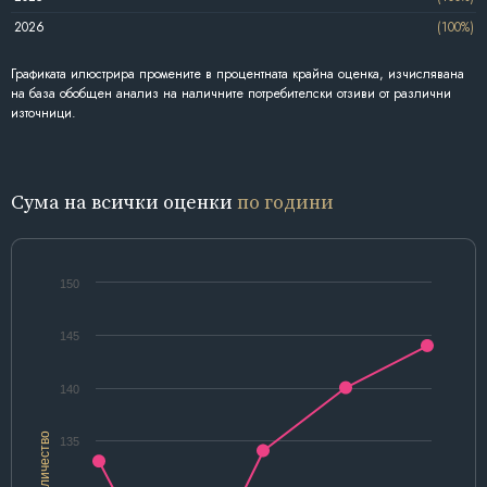
2026
(100%)
Графиката илюстрира промените в процентната крайна оценка, изчислявана
на база обобщен анализ на наличните потребителски отзиви от различни
източници.
Сума на всички оценки
по години
150
145
140
Количество
135