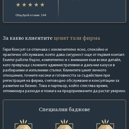
Общ брой отзиви: 144
За какво клиентите
ценят тази фирма
Гери Консулт се отличава с изключително ясно, спокойно и
практично обслужване, което дава сигурност още от първия контакт.
Екипът работи бързо, компетентно и с внимание към всеки детайл,
като превръща сложните административни и данъчни казуси в
разбираеми и изпълними стъпки. Клиентите ценят личното
отношение, точните насоки и готовността за съдействие при
регистрация на фирма, счетоводно обслужване и консултации за
развитие на бизнес. Това е партньор, който спестява време,
оптимизира разходи и помага на предприемачите да растат уверено.
Специални
баджове