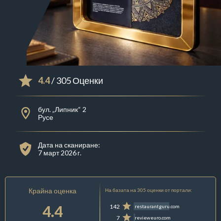
4.4
/ 305 Оценки
бул. „Липник“ 2
Русе
Дата на сканиране:
7 март 2026 г.
Крайна оценка
На базата на 305 оценки от портали:
4.4
142
restaurantguru.com
7
revieweuro.com