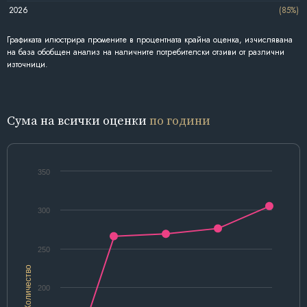
2026
(85%)
Графиката илюстрира промените в процентната крайна оценка, изчислявана
на база обобщен анализ на наличните потребителски отзиви от различни
източници.
Сума на всички оценки
по години
350
300
250
Количество
200