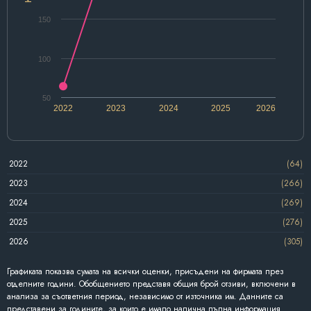
150
100
50
2022
2023
2024
2025
2026
2022
(64)
2023
(266)
2024
(269)
2025
(276)
2026
(305)
Графиката показва сумата на всички оценки, присъдени на фирмата през
отделните години. Обобщението представя общия брой отзиви, включени в
анализа за съответния период, независимо от източника им. Данните са
представени за годините, за които е имало налична пълна информация.