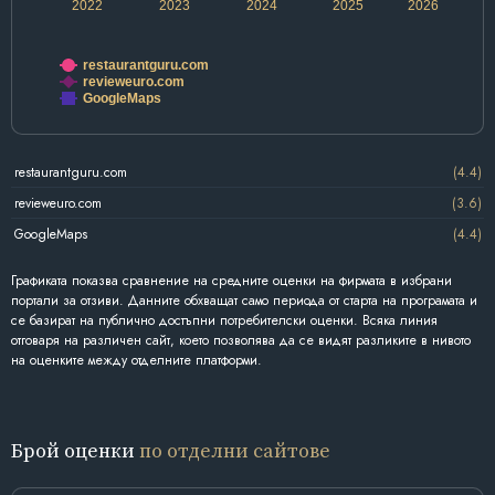
2022
2023
2024
2025
2026
restaurantguru.com
revieweuro.com
GoogleMaps
restaurantguru.com
(4.4)
revieweuro.com
(3.6)
GoogleMaps
(4.4)
Графиката показва сравнение на средните оценки на фирмата в избрани
портали за отзиви. Данните обхващат само периода от старта на програмата и
се базират на публично достъпни потребителски оценки. Всяка линия
отговаря на различен сайт, което позволява да се видят разликите в нивото
на оценките между отделните платформи.
Брой оценки
по отделни сайтове