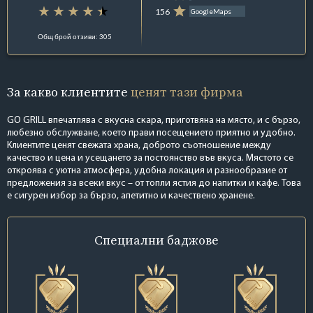
156
GoogleMaps
Общ брой отзиви: 305
За какво клиентите
ценят тази фирма
GO GRILL впечатлява с вкусна скара, приготвяна на място, и с бързо,
любезно обслужване, което прави посещението приятно и удобно.
Клиентите ценят свежата храна, доброто съотношение между
качество и цена и усещането за постоянство във вкуса. Мястото се
откроява с уютна атмосфера, удобна локация и разнообразие от
предложения за всеки вкус – от топли ястия до напитки и кафе. Това
е сигурен избор за бързо, апетитно и качествено хранене.
Специални
баджове