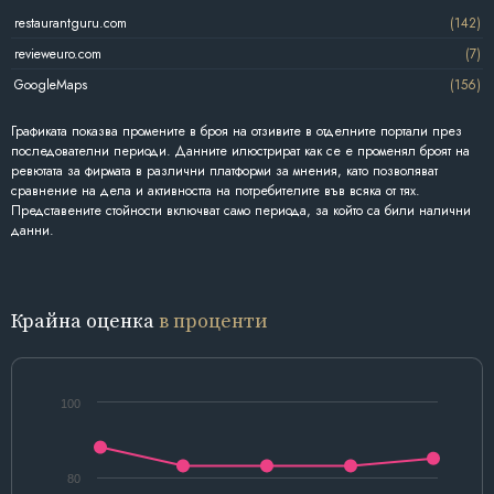
restaurantguru.com
(142)
revieweuro.com
(7)
GoogleMaps
(156)
Графиката показва промените в броя на отзивите в отделните портали през
последователни периоди. Данните илюстрират как се е променял броят на
ревютата за фирмата в различни платформи за мнения, като позволяват
сравнение на дела и активността на потребителите във всяка от тях.
Представените стойности включват само периода, за който са били налични
данни.
Крайна оценка
в проценти
100
80