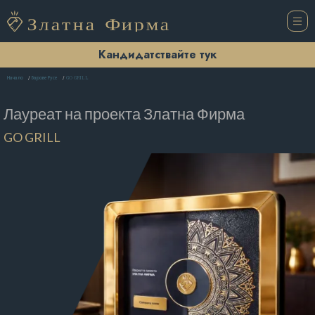
Кандидатствайте тук
GO GRILL
Начало
Барове Русе
Лауреат на проекта
Златна Фирма
GO GRILL