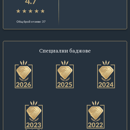
4.7
Общ брой отзиви: 37
Специални
баджове