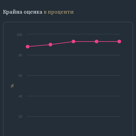
Крайна оценка
в проценти
100
80
60
%
40
20