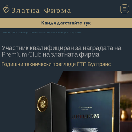
Кандидатствайте тук
Годишни технически прегледи ГТП Бултранс
Начало
ГТП Стара Загора
Участник квалифициран за наградата на
Premium Club на златната фирма
Годишни технически прегледи ГТП Бултранс