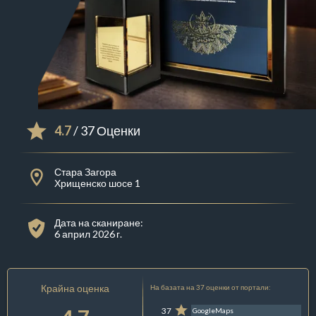
4.7
/ 37 Оценки
Стара Загора
Хрищенско шосе 1
Дата на сканиране:
6 април 2026 г.
Крайна оценка
На базата на 37 оценки от портали:
37
GoogleMaps