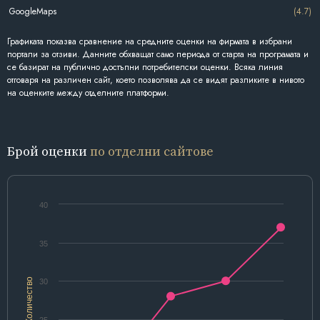
GoogleMaps
(4.7)
Графиката показва сравнение на средните оценки на фирмата в избрани
портали за отзиви. Данните обхващат само периода от старта на програмата и
се базират на публично достъпни потребителски оценки. Всяка линия
отговаря на различен сайт, което позволява да се видят разликите в нивото
на оценките между отделните платформи.
Брой оценки
по отделни сайтове
40
35
Количество
30