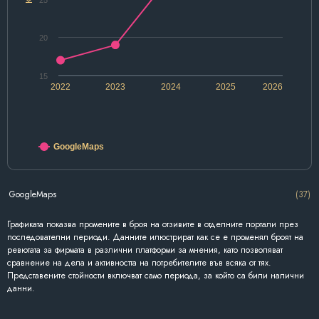
25
20
15
2022
2023
2024
2025
2026
GoogleMaps
GoogleMaps
(37)
Графиката показва промените в броя на отзивите в отделните портали през
последователни периоди. Данните илюстрират как се е променял броят на
ревютата за фирмата в различни платформи за мнения, като позволяват
сравнение на дела и активността на потребителите във всяка от тях.
Представените стойности включват само периода, за който са били налични
данни.