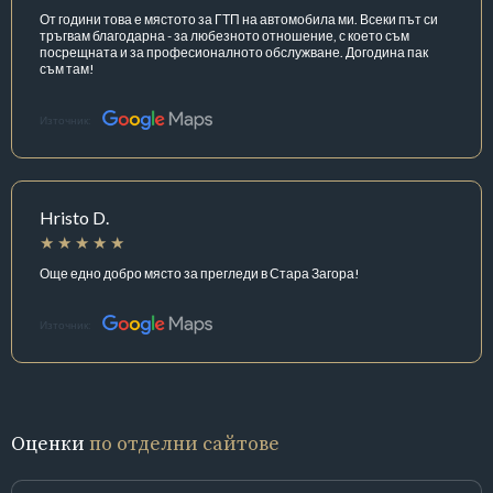
От години това е мястото за ГТП на автомобила ми. Всеки път си
тръгвам благодарна - за любезното отношение, с което съм
посрещната и за професионалното обслужване. Догодина пак
съм там!
Източник:
Hristo D.
Още едно добро място за прегледи в Стара Загора!
Източник:
Оценки
по отделни сайтове