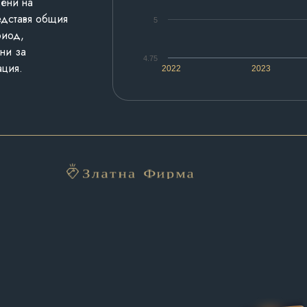
дени на
едставя общия
5
риод,
ни за
4.75
ация.
2022
2023