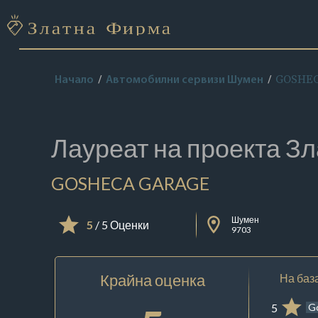
GOSHE
Начало
Автомобилни сервизи Шумен
Лауреат на проекта
Зл
GOSHECA GARAGE
Шумен
5
/ 5 Оценки
9703
Крайна оценка
На база
5
G