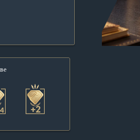
ве
+2