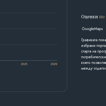
Оценки
по
GoogleMaps
Графиката пок
избрани порта
старта на про
потребителски
което позволя
2025
2026
между отделн