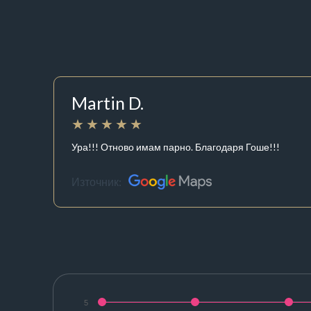
Martin D.
Ура!!! Отново имам парно. Благодаря Гоше!!!
Източник:
5