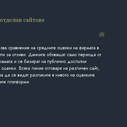
 отделни сайтове
(5)
азва сравнение на средните оценки на фирмата в
ли за отзиви. Данните обхващат само периода от
грамата и се базират на публично достъпни
 оценки. Всяка линия отговаря на различен сайт,
ва да се видят разликите в нивото на оценките
ите платформи.