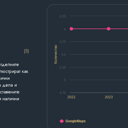
6.25
6
5.75
Количество
(5)
5.5
отделните
5.25
люстрират как
лични
5
а дела и
дставените
4.75
2022
2023
и налични
GoogleMaps