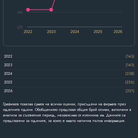
140
120
2022
2023
2024
2025
2026
2022
(143)
2023
(143)
2024
(238)
2025
(226)
2026
(221)
Графиката показва сумата на всички оценки, присъдени на фирмата през
отделните години. Обобщението представя общия брой отзиви, включени в
анализа за съответния период, независимо от източника им. Данните са
представени за годините, за които е имало налична пълна информация.