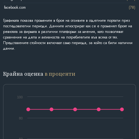
facebook.com
(78)
Графиката показва промените в броя на отзивите в отделните портали през
последователни периоди. Данните илюстрират как се е променял броят на
ревютата за фирмата в различни платформи за мнения, като позволяват
сравнение на дела и активността на потребителите във всяка от тях.
Представените стойности включват само периода, за който са били налични
данни.
Крайна оценка
в проценти
100
80
60