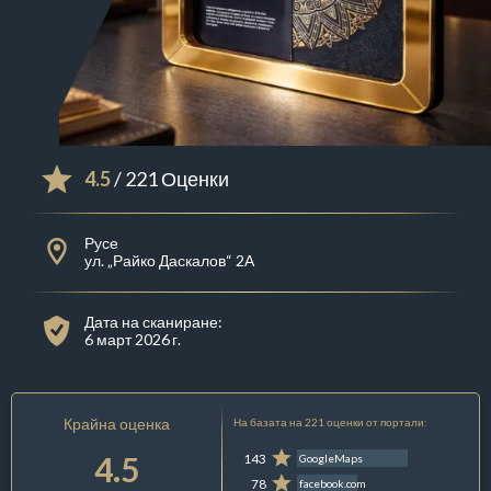
4.5
/ 221 Оценки
Русе
ул. „Райко Даскалов“ 2А
Дата на сканиране:
6 март 2026 г.
Крайна оценка
На базата на 221 оценки от портали:
4.5
143
GoogleMaps
78
facebook.com