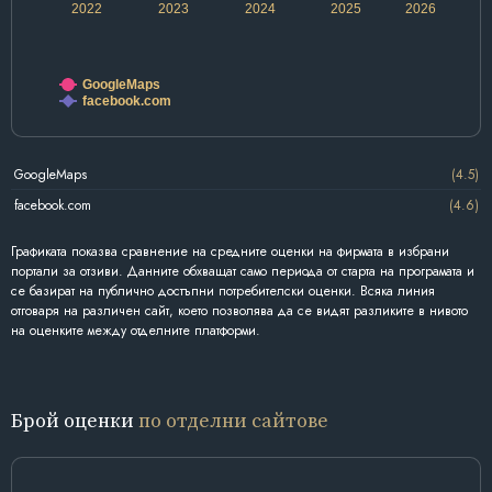
2022
2023
2024
2025
2026
GoogleMaps
facebook.com
GoogleMaps
(4.5)
facebook.com
(4.6)
Графиката показва сравнение на средните оценки на фирмата в избрани
портали за отзиви. Данните обхващат само периода от старта на програмата и
се базират на публично достъпни потребителски оценки. Всяка линия
отговаря на различен сайт, което позволява да се видят разликите в нивото
на оценките между отделните платформи.
Брой оценки
по отделни сайтове