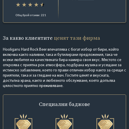
Общ брой отзиви: 221
За какво клиентите
ценят тази фирма
Hooligans Hard Rock Beer впечатлява с богат избор от бири, който
включва както наливни, така и бутилирани предложения, така че
всеки любител на качествената бира намира своя вкус. Мястото се
откроява с приятна рок атмосфера, подбрана музика и усещане за
истинско забавление, което го прави отличен избор както за срещи с
приятели, така и за гледане на мач. Гостите ценят и вкусната,
достъпна храна, както и любезното обслужване, което допълва
цялостното приятно преживяване.
Специални
баджове