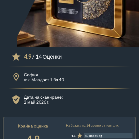
4.9
/ 14 Оценки
София
ж.к. Младост 1 бл.40
Дата на сканиране:
2 май 2026 г.
Крайна оценка
На базата на 14 оценки от портали:
4.9
14
business.bg