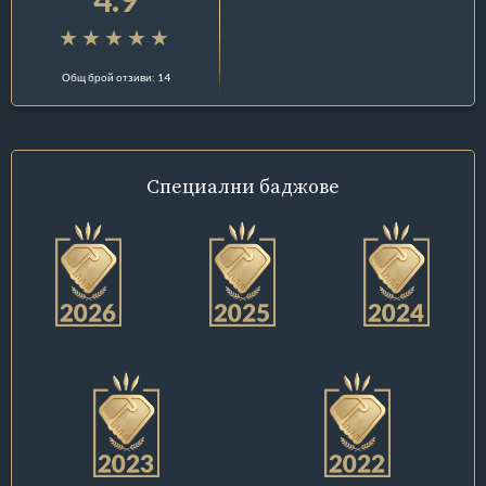
Общ брой отзиви: 14
Специални
баджове