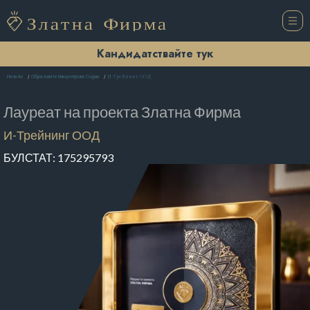
Кандидатствайте тук
И-Трейнинг ООД
Начало
Образователни центрове София
Лауреат на проекта
Златна Фирма
И-Трейнинг ООД
БУЛСТАТ:
175295793