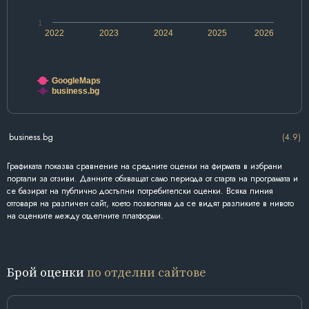
1
2022
2023
2024
2025
2026
GoogleMaps
business.bg
business.bg
(4.9)
Графиката показва сравнение на средните оценки на фирмата в избрани
портали за отзиви. Данните обхващат само периода от старта на програмата и
се базират на публично достъпни потребителски оценки. Всяка линия
отговаря на различен сайт, което позволява да се видят разликите в нивото
на оценките между отделните платформи.
Брой оценки
по отделни сайтове