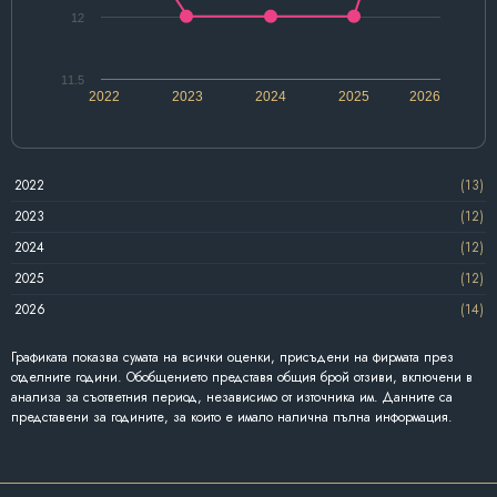
12
11.5
2022
2023
2024
2025
2026
2022
(13)
2023
(12)
2024
(12)
2025
(12)
2026
(14)
Графиката показва сумата на всички оценки, присъдени на фирмата през
отделните години. Обобщението представя общия брой отзиви, включени в
анализа за съответния период, независимо от източника им. Данните са
представени за годините, за които е имало налична пълна информация.