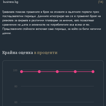
business.bg
(14)
Графиката показва промените в броя на отзивите в отделните портали през
последователни периоди. Данните илюстрират как се е променял броят на
ревютата за фирмата в различни платформи за мнения, като позволяват
сравнение на дела и активността на потребителите във всяка от тях.
Представените стойности включват само периода, за който са били налични
данни.
Крайна оценка
в проценти
100
80
60