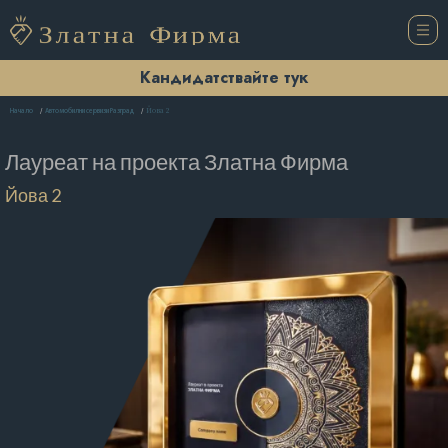
Кандидатствайте тук
Йова 2
Начало
Автомобилни сервизи Разград
Лауреат на проекта
Златна Фирма
Йова 2