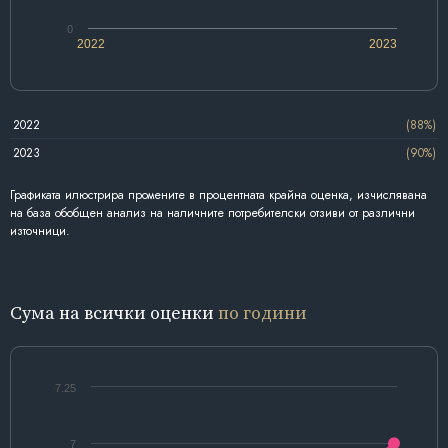
0
2022
2023
2022
(88%)
2023
(90%)
Графиката илюстрира промените в процентната крайна оценка, изчислявана
на база обобщен анализ на наличните потребителски отзиви от различни
източници.
Сума на всички оценки
по години
7.25
7