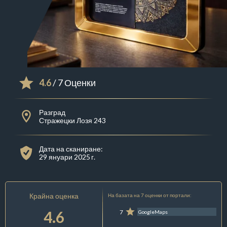
4.6
/ 7 Оценки
Разград
Стражецки Лозя 243
Дата на сканиране:
29 януари 2025 г.
Крайна оценка
На базата на 7 оценки от портали:
4.6
7
GoogleMaps