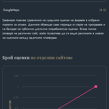
GoogleMaps
(4.6)
Графиката показва сравнение на средните оценки на фирмата в избрани
портали за отзиви. Данните обхващат само периода от старта на програмата и
се базират на публично достъпни потребителски оценки. Всяка линия
отговаря на различен сайт, което позволява да се видят разликите в нивото
на оценките между отделните платформи.
Брой оценки
по отделни сайтове
7.25
7
6.75
Количество
6.5