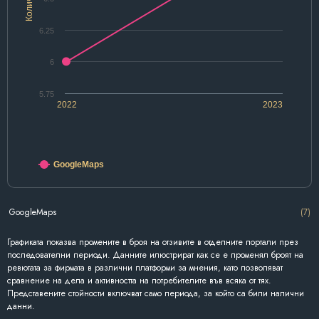
6.25
6
5.75
2022
2023
GoogleMaps
GoogleMaps
(7)
Графиката показва промените в броя на отзивите в отделните портали през
последователни периоди. Данните илюстрират как се е променял броят на
ревютата за фирмата в различни платформи за мнения, като позволяват
сравнение на дела и активността на потребителите във всяка от тях.
Представените стойности включват само периода, за който са били налични
данни.