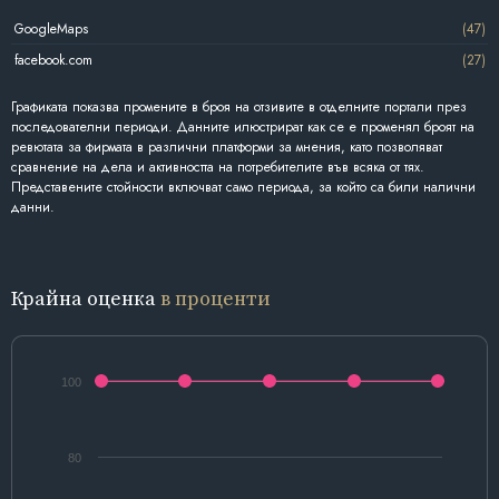
GoogleMaps
(47)
facebook.com
(27)
Графиката показва промените в броя на отзивите в отделните портали през
последователни периоди. Данните илюстрират как се е променял броят на
ревютата за фирмата в различни платформи за мнения, като позволяват
сравнение на дела и активността на потребителите във всяка от тях.
Представените стойности включват само периода, за който са били налични
данни.
Крайна оценка
в проценти
100
80