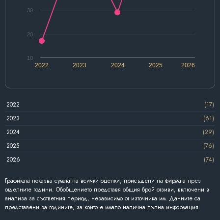
30
20
10
2022
2023
2024
2025
2026
2022
(17)
2023
(61)
2024
(29)
2025
(76)
2026
(74)
Графиката показва сумата на всички оценки, присъдени на фирмата през
отделните години. Обобщението представя общия брой отзиви, включени в
анализа за съответния период, независимо от източника им. Данните са
представени за годините, за които е имало налична пълна информация.