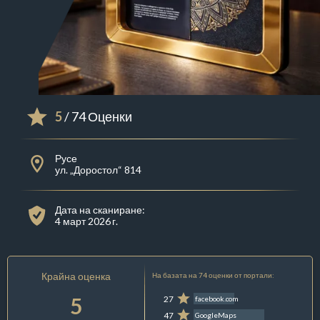
5
/ 74 Оценки
Русе
ул. „Доростол“ 814
Дата на сканиране:
4 март 2026 г.
Крайна оценка
На базата на 74 оценки от портали:
5
27
facebook.com
47
GoogleMaps