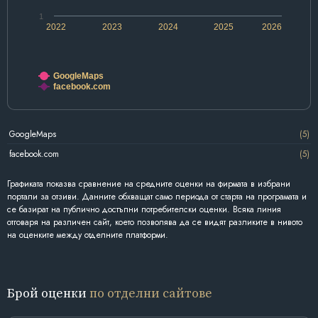
1
2022
2023
2024
2025
2026
GoogleMaps
facebook.com
GoogleMaps
(5)
facebook.com
(5)
Графиката показва сравнение на средните оценки на фирмата в избрани
портали за отзиви. Данните обхващат само периода от старта на програмата и
се базират на публично достъпни потребителски оценки. Всяка линия
отговаря на различен сайт, което позволява да се видят разликите в нивото
на оценките между отделните платформи.
Брой оценки
по отделни сайтове