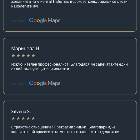
желанията на клиента! Работещ в срокове, конкуриращи се с тези
на колегите му!
Източник:
Маринела Н.
Изключителен професионалист! Благодаря, че запечатахте един
от най-вълнуващите ни моменти!
Източник:
Silvena S.
Страхотно отношение! Прекрасни снимки! Благодарим, че
запечата най-красивите моменти от кръщенето на децата ни!