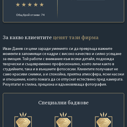
Общ брой отзиви: 74
За какво клиентите
ценят тази фирма
Иван Данев се цени заради умението си да превръща важните
моменти в запомнящи се кадри с високо качество и силно усещане
за емоция. Той работи с внимание към всеки детайл, подхожда
творчески и същевременно професионално, което личи както в
студийните, така и в външните фотосесии. Клиентите получават не
само красиви снимки, а и спокойна, приятна атмосфера, ясни насоки
и отношение, което помага да се отпуснат естествено пред камерата.
Резултатът е стилна, прецизна и вдъхновяваща фотография.
Специални
баджове