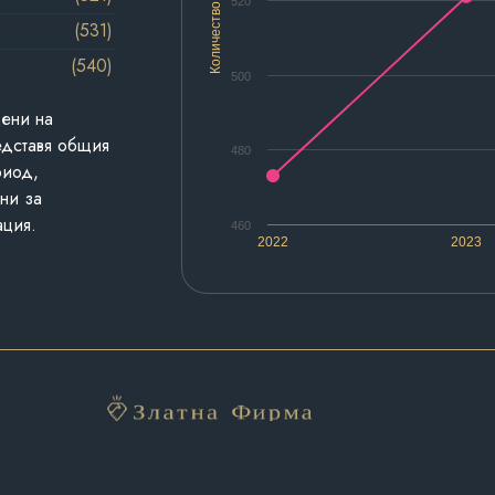
520
Количество
(531)
(540)
500
дени на
едставя общия
480
риод,
ни за
ация.
460
2022
2023