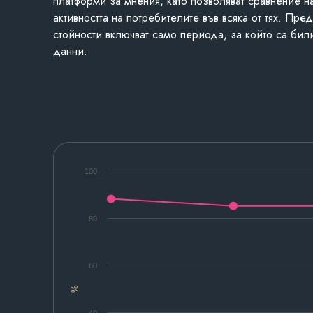
платформи за мнения, като позволяват сравнение н
активността на потребителите във всяка от тях. Пре
стойности включват само периода, за който са бил
данни.
100
80
60
%