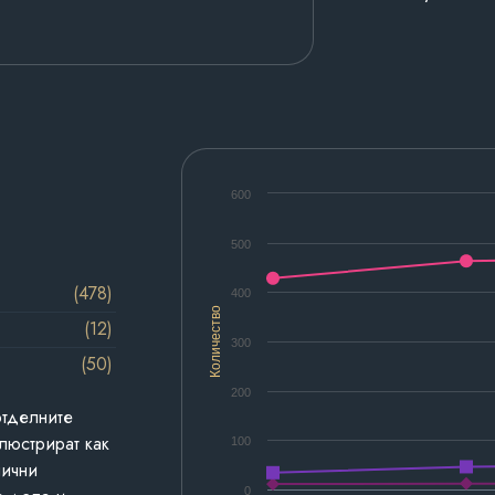
600
500
(478)
400
Количество
(12)
300
(50)
200
отделните
люстрират как
100
лични
0