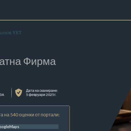
ьозов VET
атна Фирма
Дата на сканиране:
 3A
5 февруари 2025 г.
а на 540 оценки от портали:
oogleMaps