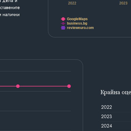
а дела и
2022
2023
дставените
и налични
GoogleMaps
business.bg
revieweuro.com
Крайна оц
2022
2023
2024