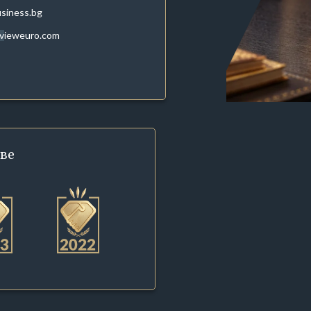
siness.bg
evieweuro.com
ве