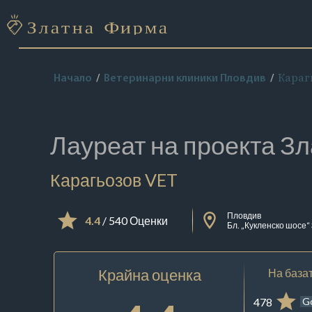
Караг
Начало
Ветеринарни клиники Пловдив
Лауреат на проекта
Зл
Карагьозов VET
Пловдив
4.4
/ 540 Оценки
Бл. „Кукленско шосе“
Крайна оценка
На базат
478
G