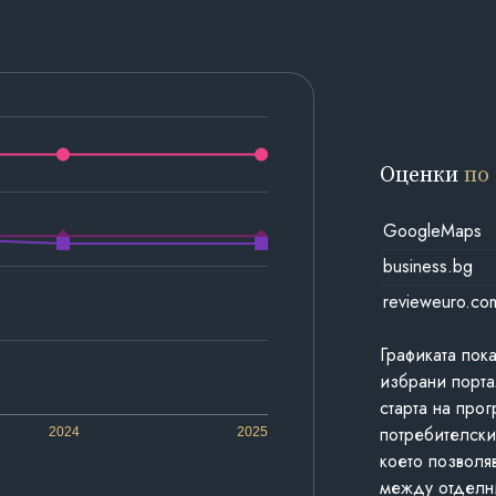
Оценки
по
GoogleMaps
business.bg
revieweuro.co
Графиката пок
избрани порта
старта на про
потребителски
2024
2025
което позволя
между отделн