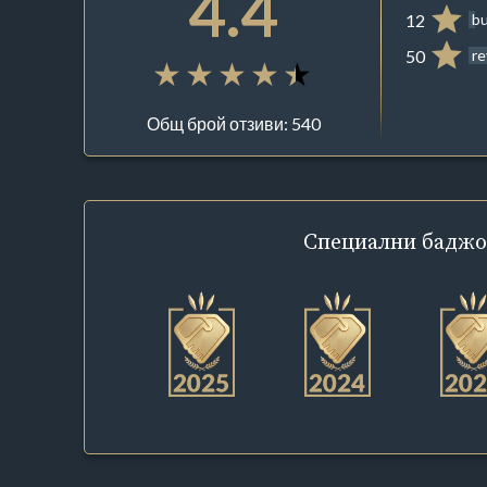
4.4
12
bu
50
r
Общ брой отзиви: 540
Специални
баджо