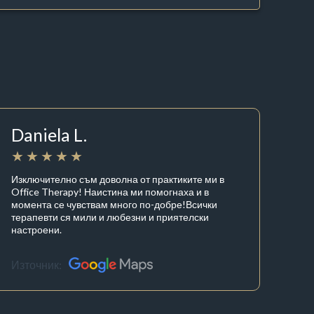
Daniela L.
Изключително съм доволна от практиките ми в
Office Therapy! Наистина ми помогнаха и в
момента се чувствам много по-добре!Всички
терапевти ся мили и любезни и приятелски
настроени.
Източник: