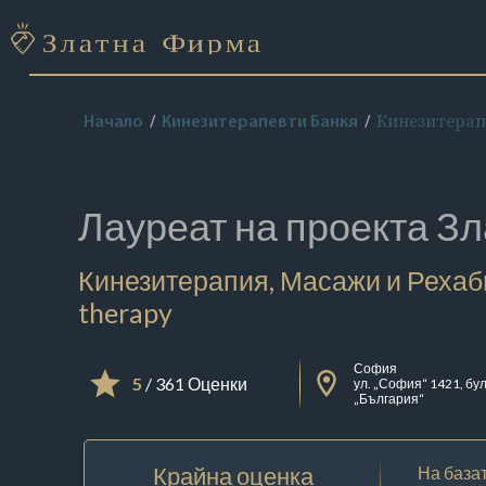
Кинезитерапи
Начало
Кинезитерапевти Банкя
Лауреат на проекта
Зл
Кинезитерапия, Масажи и Рехаб
therapy
София
5
/ 361 Оценки
ул. „София“ 1421, бул
„България“
Крайна оценка
На базат