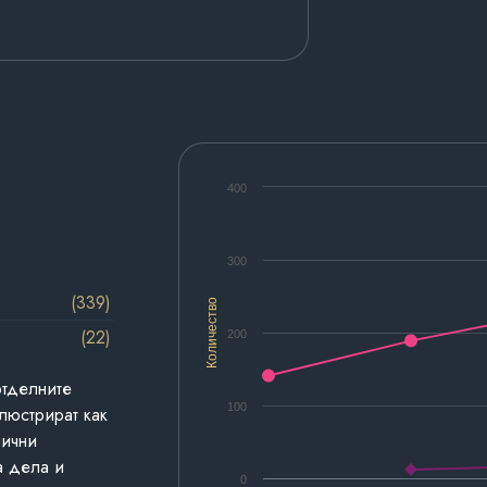
400
300
(339)
Количество
(22)
200
отделните
100
люстрират как
лични
а дела и
0