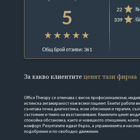
5
22
f
339
G
Общ брой отзиви: 361
За какво клиентите
ценят тази фирма
Office Therapy се отличава с висок професионализъм, инд
истинска ангажираност към всеки пациент. Екипът работи в
съчетава точна диагностика, ясни обяснения и терапия, съ
състояние и темпо на възстановяване. Клиентите ценят моде
спокойна обстановка, както и човешкото отношение, което
комфорт. Резултатите идват бързо, а упражненията и насоки
подобрение и по-свободно движение.