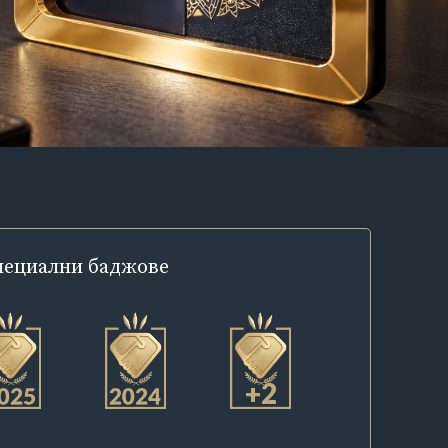
пециални
баджове
+2