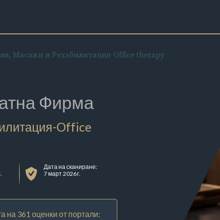
я, Масажи и Рехабилитация-Office therapy
атна Фирма
илитация-Office
Дата на сканиране:
.
7 март 2026 г.
а на 361 оценки от портали: