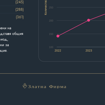
(245)
Количество
250
(288)
(361)
200
дени на
едставя общия
150
риод,
ни за
100
ация.
2022
2023