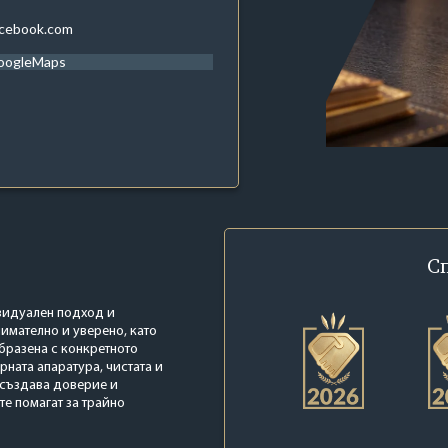
acebook.com
oogleMaps
С
ивидуален подход и
нимателно и уверено, като
образена с конкретното
рната апаратура, чистата и
 създава доверие и
те помагат за трайно