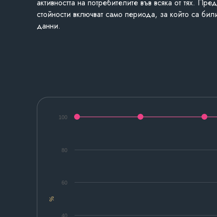
активността на потребителите във всяка от тях. Пре
стойности включват само периода, за който са бил
данни.
100
80
60
%
40