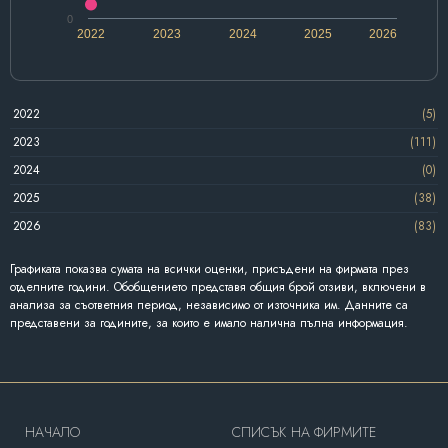
0
2022
2023
2024
2025
2026
2022
(5)
2023
(111)
2024
(0)
2025
(38)
2026
(83)
Графиката показва сумата на всички оценки, присъдени на фирмата през
отделните години. Обобщението представя общия брой отзиви, включени в
анализа за съответния период, независимо от източника им. Данните са
представени за годините, за които е имало налична пълна информация.
HAЧАЛО
СПИСЪК НА ФИРМИТЕ