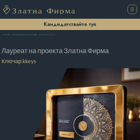
Кандидатствайте тук
Ключар kkeys
Начало
Ключарски услуги София
Лауреат на проекта
Златна Фирма
Ключар kkeys