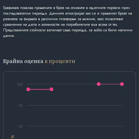
Графиката показва промените в броя на отзивите в отделните портали през
последователни периоди. Данните илюстрират как се е променял броят на
ревютата за фирмата в различни платформи за мнения, като позволяват
сравнение на дела и активността на потребителите във всяка от тях.
Представените стойности включват само периода, за който са били налични
данни.
Крайна оценка
в проценти
100
80
60
%