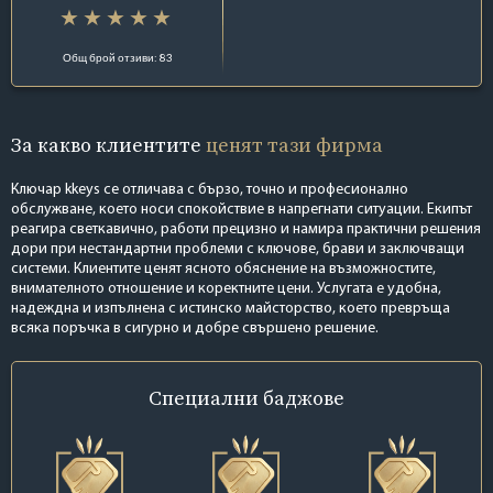
Общ брой отзиви: 83
За какво клиентите
ценят тази фирма
Ключар kkeys се отличава с бързо, точно и професионално
обслужване, което носи спокойствие в напрегнати ситуации. Екипът
реагира светкавично, работи прецизно и намира практични решения
дори при нестандартни проблеми с ключове, брави и заключващи
системи. Клиентите ценят ясното обяснение на възможностите,
внимателното отношение и коректните цени. Услугата е удобна,
надеждна и изпълнена с истинско майсторство, което превръща
всяка поръчка в сигурно и добре свършено решение.
Специални
баджове