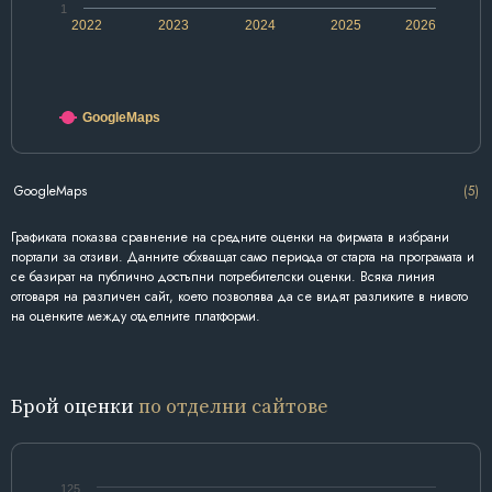
1
2022
2023
2024
2025
2026
GoogleMaps
GoogleMaps
(5)
Графиката показва сравнение на средните оценки на фирмата в избрани
портали за отзиви. Данните обхващат само периода от старта на програмата и
се базират на публично достъпни потребителски оценки. Всяка линия
отговаря на различен сайт, което позволява да се видят разликите в нивото
на оценките между отделните платформи.
Брой оценки
по отделни сайтове
125