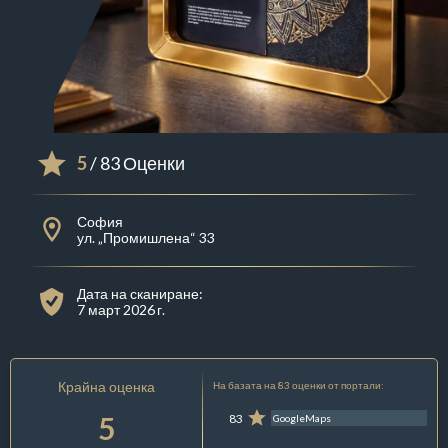
5
/ 83 Оценки
София
ул. „Промишлена“ 33
Дата на сканиране:
7 март 2026 г.
Крайна оценка
На базата на 83 оценки от портали:
5
83
GoogleMaps