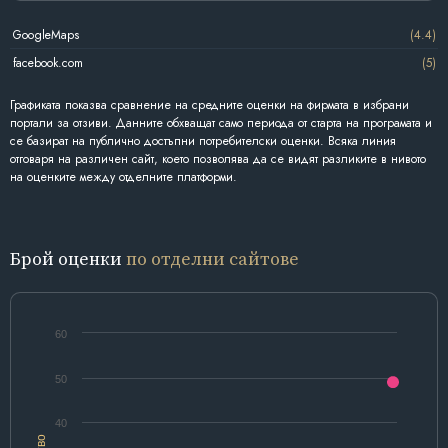
GoogleMaps
(4.4)
facebook.com
(5)
Графиката показва сравнение на средните оценки на фирмата в избрани
портали за отзиви. Данните обхващат само периода от старта на програмата и
се базират на публично достъпни потребителски оценки. Всяка линия
отговаря на различен сайт, което позволява да се видят разликите в нивото
на оценките между отделните платформи.
Брой оценки
по отделни сайтове
60
50
40