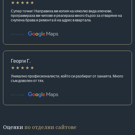
Супер точни! Направиха ми копия на няколко вида ключове,
програмираха ми чипове и реагираха много бързо за отваряне на
счупена брава и ремонта ѝ на адрес в квартала.
Източник:
Георги Г.
Уникално професионалисти, който си разбират от занаята. Много
съм доволен от тях.
Източник:
Оценки
по отделни сайтове