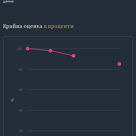
данни.
Крайна оценка
в проценти
100
80
60
%
40
20