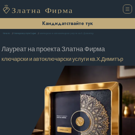
Кандидатствайте тук
ключарски и автоключарски услуги кв.Х.Димитър
Начало
Ключарски услуги София
Лауреат на проекта
Златна Фирма
ключарски и автоключарски услуги кв.Х.Димитър