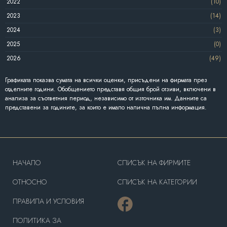
2022
(10)
2023
(14)
2024
(3)
2025
(0)
2026
(49)
Графиката показва сумата на всички оценки, присъдени на фирмата през
отделните години. Обобщението представя общия брой отзиви, включени в
анализа за съответния период, независимо от източника им. Данните са
представени за годините, за които е имало налична пълна информация.
HAЧАЛО
СПИСЪК НА ФИРМИТЕ
OТНОСНО
СПИСЪК НА КАТЕГОРИИ
ПРАВИЛА И УСЛОВИЯ
ПОЛИТИКА ЗА