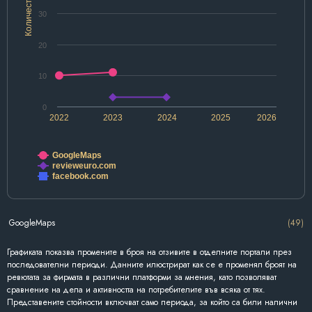
Количество
30
20
10
0
2022
2023
2024
2025
2026
GoogleMaps
revieweuro.com
facebook.com
GoogleMaps
(49)
Графиката показва промените в броя на отзивите в отделните портали през
последователни периоди. Данните илюстрират как се е променял броят на
ревютата за фирмата в различни платформи за мнения, като позволяват
сравнение на дела и активността на потребителите във всяка от тях.
Представените стойности включват само периода, за който са били налични