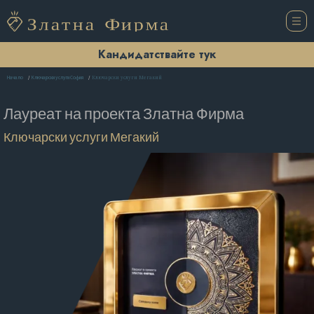
Кандидатствайте тук
Ключарски услуги Мегакий
Начало
Ключарски услуги София
Лауреат на проекта
Златна Фирма
Ключарски услуги Мегакий