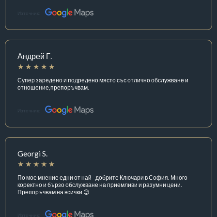
Източник:
Андрей Г.
Супер заредено и подредено място със отлично обслужване и
отношение,препоръчвам.
Източник:
Georgi S.
По мое мнение едни от най - добрите Ключари в София. Много
коректно и бързо обслужване на приемливи и разумни цени.
Препоръчвам на всички 😊
Източник: