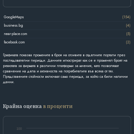
GoogleMaps
(154)
business.bg
(4)
near-place.com
(5)
facebook.com
(2)
Графиката показва промените в броя на отзивите в отделните портали през
последователни периоди. Данните илюстрират как се е променял броят на
ревютата за фирмата в различни платформи за мнения, като позволяват
сравнение на дела и активността на потребителите във всяка от тях.
Представените стойности включват само периода, за който са били налични
данни.
Крайна оценка
в проценти
100