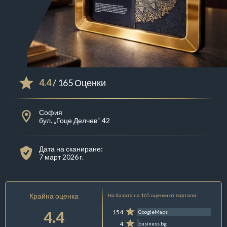
4.4
/ 165 Оценки
София
бул. „Гоце Делчев“ 42
Дата на сканиране:
7 март 2026 г.
Крайна оценка
На базата на 165 оценки от портали:
4.4
154
GoogleMaps
4
business.bg