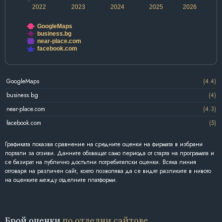
2022
2023
2024
2025
2026
GoogleMaps
business.bg
near-place.com
facebook.com
GoogleMaps
(4.4)
business.bg
(4)
near-place.com
(4.3)
facebook.com
(5)
Графиката показва сравнение на средните оценки на фирмата в избрани
портали за отзиви. Данните обхващат само периода от старта на програмата и
се базират на публично достъпни потребителски оценки. Всяка линия
отговаря на различен сайт, което позволява да се видят разликите в нивото
на оценките между отделните платформи.
Брой оценки
по отделни сайтове