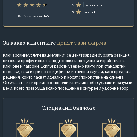
5
near-place.com
2
facebook.com
Общ брой отзиви: 165
За какво клиентите
ценят тази фирма
Ключарските услуги на „Мегакий“ се ценят заради бързата реакция,
високата професионална подготовка и прецизната изработка на
ключове и патрони. Екипът работи уверено както при стандартни
поръчки, така и при по-специфични и спешни случаи, като предлага
решения, които пасват идеално и носят спокойствие на клиента.
Отличават се с коректно отношение, вежливо обслужване и разумни
цени, което превръща всяко посещение в сигурен и удобен избор.
Специални
баджове